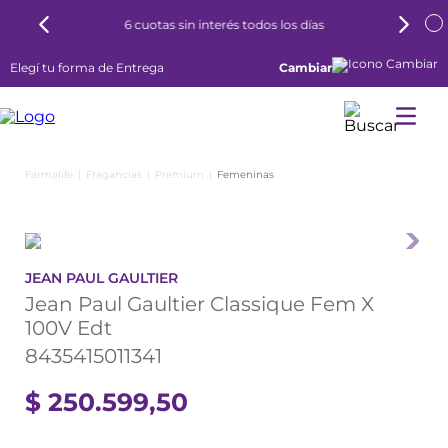
6 cuotas sin interés todos los días
Elegí tu forma de Entrega
Cambiar
Fragancias
Premium
Femeninas
JEAN PAUL GAULTIER
Jean Paul Gaultier Classique Fem X
100V Edt
8435415011341
$
250
.
599
,
50