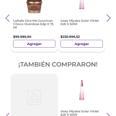
tense
Eliz
Lattafa Give Me Gourman
Issey Miyake Solar Violet
Sunf
Choco Overdose Edp X 75
Edt X 50Ml
100M
Ml
$
86
.
$
99
.
989
,
90
$
230
.
996
,
52
Agregar
Agregar
¡TAMBIÉN COMPRARON!
n
Narc
Issey Miyake Solar Violet
Noir
Edt X 50Ml