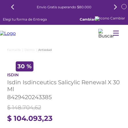
000
6 cuotas sin interés todos los días
Elegí tu forma de Entrega
Cambiar
Dermo
Antiedad
30 %
ISDIN
Isdin Isdinceutics Salicylic Renewal X 30
Ml
8429420243385
$
148
.
704
,
62
$
104
.
093
,
23