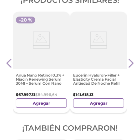
¡PRODUCTOS SIMILARES!
-
20 %
Eucer
Volu
De N
Piel 
9
$
127
.
Anua Nano Retinol 0.3% +
Eucerin Hyaluron-Filler +
Niacin Renewing Serum
Elasticity Crema Facial
30Ml – Serum Con Nano
Antiedad De Noche Refill
Retinol Reduce Arrugas Y
50 Ml
Manchas
$
67
.
997
,
31
$
84
.
996
,
64
$
141
.
618
,
13
Agregar
Agregar
¡TAMBIÉN COMPRARON!