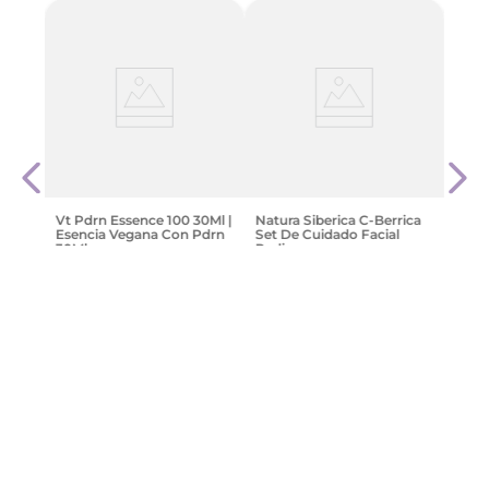
-
3
Cica
Zen 
9
$
26
.
Vt Pdrn Essence 100 30Ml |
Natura Siberica C-Berrica
Esencia Vegana Con Pdrn
Set De Cuidado Facial
30Ml
Radiance
$
94
.
865
,
12
$
34
.
999
,
81
Agregar
Agregar
¡Suscribite y recibe un cupón de
descuento en tu primera compra!