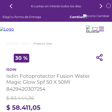
6 cuotas sin interés todos los días
Elegí tu forma de Entrega
Cambiar
Dermo
Protector Solar
30 %
ISDIN
Isdin Fotoprotector Fusion Water
Magic Glow Spf 50 X 50Ml
8429420307254
$
83
.
444
,
36
$
58
.
411
,
05