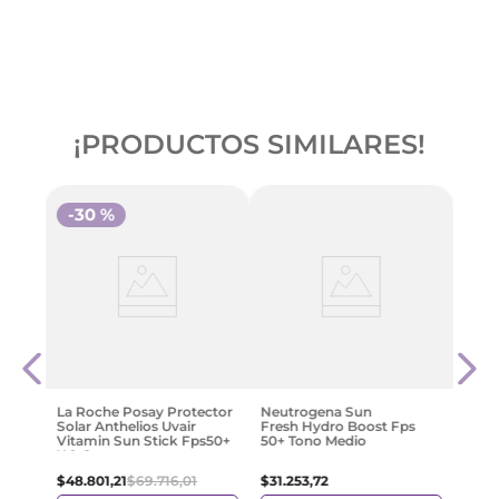
¡PRODUCTOS SIMILARES!
-
30 %
-
3
Isdi
By Al
Prote
$
59
.
La Roche Posay Protector
Neutrogena Sun
Solar Anthelios Uvair
Fresh Hydro Boost Fps
Vitamin Sun Stick Fps50+
50+ Tono Medio
X 9 G
$
48
.
801
,
21
$
69
.
716
,
01
$
31
.
253
,
72