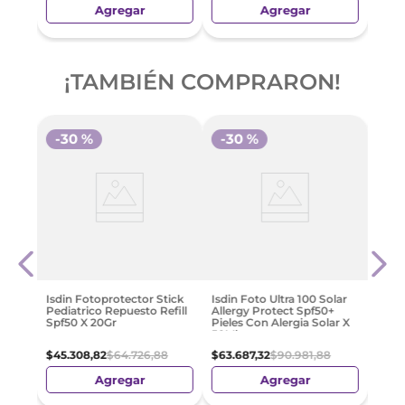
Agregar
Agregar
¡TAMBIÉN COMPRARON!
-
30 %
-
30 %
Vichy
Rost
50+ P
Fps5
$
154
Isdin Fotoprotector Stick
Isdin Foto Ultra 100 Solar
Pediatrico Repuesto Refill
Allergy Protect Spf50+
Spf50 X 20Gr
Pieles Con Alergia Solar X
50Ml
$
45
.
308
,
82
$
64
.
726
,
88
$
63
.
687
,
32
$
90
.
981
,
88
Agregar
Agregar