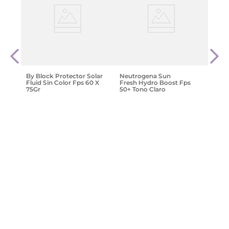
Sun
Comm
ocha
Brig
Ml | 
Vita
$
41
.
By Block Protector Solar
Neutrogena Sun
Fluid Sin Color Fps 60 X
Fresh Hydro Boost Fps
75Gr
50+ Tono Claro
$
29
.
166
,
56
$
41
.
666
,
52
$
31
.
253
,
72
Agregar
Agregar
¡Suscribite y recibe un cupón de
descuento en tu primera compra!