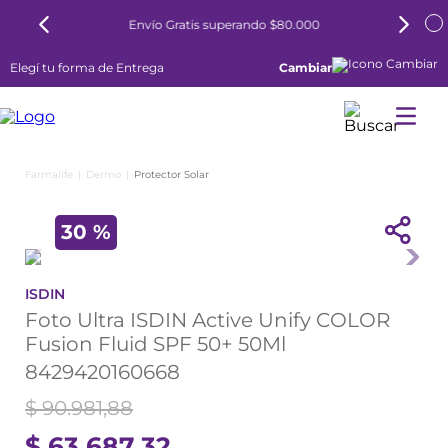
Envío Gratis superando $80.000
Elegí tu forma de Entrega
Cambiar
Dermo
Protector Solar
30 %
ISDIN
Foto Ultra ISDIN Active Unify COLOR
Fusion Fluid SPF 50+ 50Ml
8429420160668
$
90
.
981
,
88
$
63
.
687
,
32