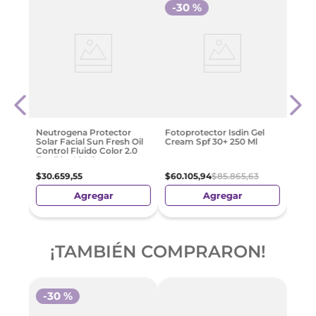
-
30 %
el
Séru
or
Vita
Garni
$
29
.
Neutrogena Protector
Fotoprotector Isdin Gel
Solar Facial Sun Fresh Oil
Cream Spf 30+ 250 Ml
Control Fluido Color 2.0
Fps 50+ 40 Ml
$
30
.
659
,
55
$
60
.
105
,
94
$
85
.
865
,
63
Agregar
Agregar
¡TAMBIÉN COMPRARON!
-
30 %