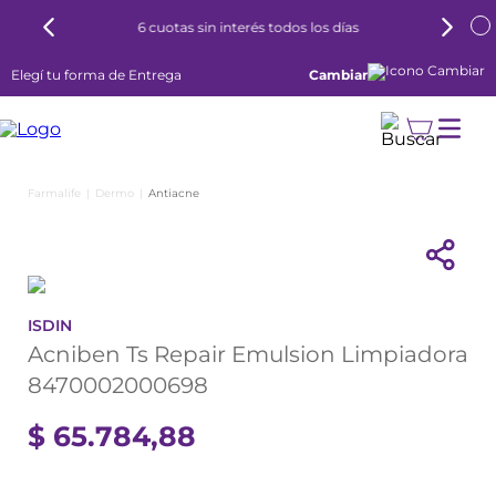
6 cuotas sin interés todos los días
Elegí tu forma de Entrega
Cambiar
Dermo
Antiacne
ISDIN
Acniben Ts Repair Emulsion Limpiadora
8470002000698
$
65
.
784
,
88