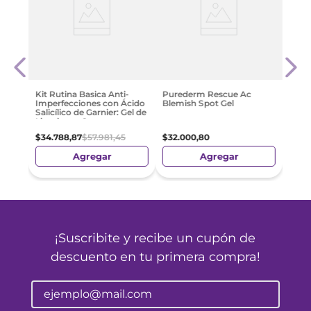
Seru
Lumi
Avan
Impe
$
37
.
Kit Rutina Basica Anti-
Purederm Rescue Ac
Imperfecciones con Ácido
Blemish Spot Gel
Salicílico de Garnier: Gel de
Limpieza y Serum
$
34
.
788
,
87
$
57
.
981
,
45
$
32
.
000
,
80
Agregar
Agregar
¡Suscribite y recibe un cupón de
descuento en tu primera compra!