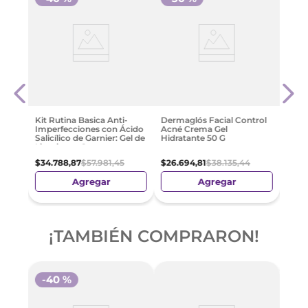
a
Isdi
Conc
Impe
$
105
Kit Rutina Basica Anti-
Dermaglós Facial Control
Imperfecciones con Ácido
Acné Crema Gel
Salicílico de Garnier: Gel de
Hidratante 50 G
Limpieza y Serum
$
34
.
788
,
87
$
57
.
981
,
45
$
26
.
694
,
81
$
38
.
135
,
44
Agregar
Agregar
¡TAMBIÉN COMPRARON!
-
40 %