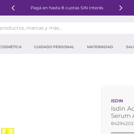
Pagá en hasta 8 cuotas SIN interés
oductos, marcas y más...
OS MÁS BUSCADOS
COSMÉTICA
CUIDADO PERSONAL
MATERNIDAD
SAL
ector solar
um
tina
mpoo
eina
ISDIN
 micelar
Isdin A
ector
Serum A
84294202
ara pestañas