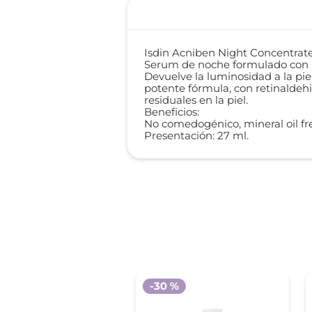
Isdin Acniben Night Concentrat
Serum de noche formulado con re
Devuelve la luminosidad a la pi
potente fórmula, con retinaldeh
residuales en la piel.
Beneficios:
No comedogénico, mineral oil fr
Presentación: 27 ml.
 %
-
30 %