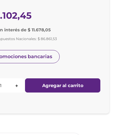
5
.
102
,
45
in interés de $ 11.678,05
mpuestos Nacionales:
$
86
.
861
,
53
romociones bancarias
Agregar al carrito
＋