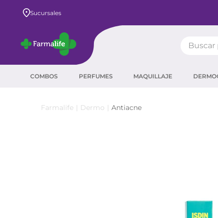
Envío GRATIS a todo el país desde $80.000
Sucursales
Buscar pr
TÉRMIN
COMBOS
PERFUMES
MAQUILLAJE
DERMO
prot
ser
Dermo
Antiacne
crea
sha
prot
agua
corr
masc