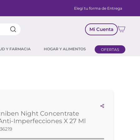
Elegí tu forma de Entrega
Mi Cuenta
UD Y FARMACIA
HOGAR Y ALIMENTOS
OFERTAS
cniben Night Concentrate
nti-Imperfecciones X 27 Ml
36219