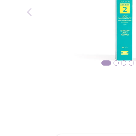
reti
tint