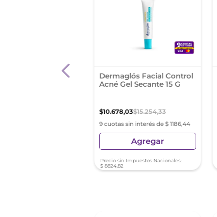
en Ts Repair
Dermaglós Facial Control
amo Labial
Acné Gel Secante 15 G
64
,
35
$
55
.
234
,
79
$
10
.
678
,
03
$
15
.
254
,
33
as sin interés de $ 4296,03
9 cuotas sin interés de $ 1186,44
Agregar
Agregar
sin Impuestos Nacionales:
Precio sin Impuestos Nacionales:
4
,
01
$
8824
,
82