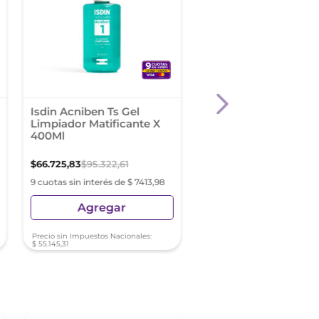
Isdin Acniben Ts Gel
Isdin Acniben On Th
Limpiador Matificante X
Spot 15Ml
400Ml
$
66
.
725
,
83
$
95
.
322
,
61
$
38
.
259
,
06
$
54
.
655
,
80
9 cuotas sin interés de $ 7413,98
9 cuotas sin interés de $ 4
Agregar
Agregar
Precio sin Impuestos Nacionales:
Precio sin Impuestos Nacionale
$
55
.
145
,
31
$
31
.
619
,
06