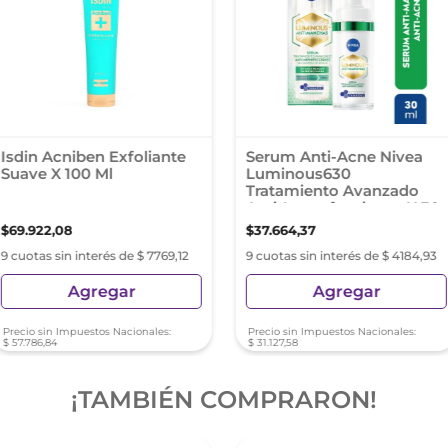
Isdin Acniben Exfoliante
Serum Anti-Acne Nivea
Suave X 100 Ml
Luminous630
Tratamiento Avanzado
Anti-Imperfecciones X 30
Ml
$
69
.
922
,
08
$
37
.
664
,
37
9 cuotas sin interés de $ 7769,12
9 cuotas sin interés de $ 4184,93
Agregar
Agregar
Precio sin Impuestos Nacionales:
Precio sin Impuestos Nacionales:
$
57
.
786
,
84
$
31
.
127
,
58
¡TAMBIÉN COMPRARON!