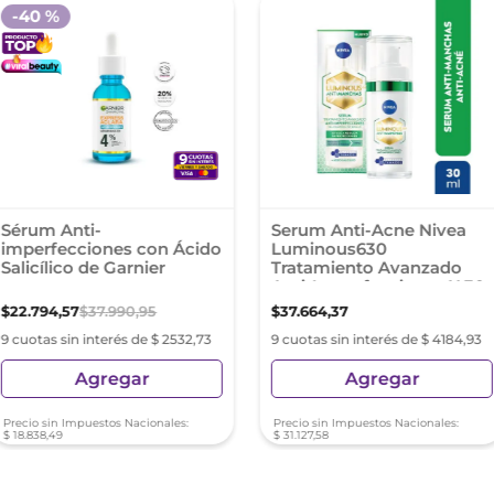
-
40 %
Sérum Anti-
Serum Anti-Acne Nivea
imperfecciones con Ácido
Luminous630
Salicílico de Garnier
Tratamiento Avanzado
Anti-Imperfecciones X 30
Ml
$
22
.
794
,
57
$
37
.
990
,
95
$
37
.
664
,
37
9 cuotas sin interés de $ 2532,73
9 cuotas sin interés de $ 4184,93
Agregar
Agregar
Precio sin Impuestos Nacionales:
Precio sin Impuestos Nacionales:
$
18
.
838
,
49
$
31
.
127
,
58