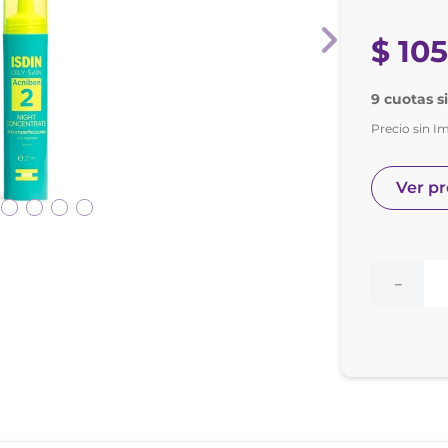
nol
ura
$
10
9 cuotas s
Precio sin I
Ver p
－