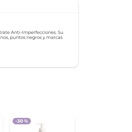
trate Anti-Imperfecciones. Su
ranos, puntos negros y marcas
-
30 %
-
30 %