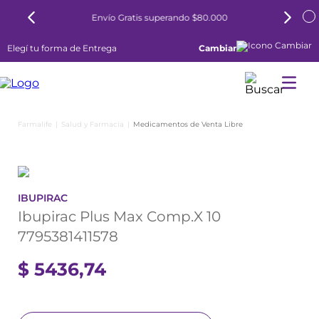
Envío Gratis superando $80.000
Elegí tu forma de Entrega
Cambiar
Salud y Farmacia
Medicamentos de Venta Libre
IBUPIRAC
Ibupirac Plus Max Comp.X 10
7795381411578
$
5436
,
74