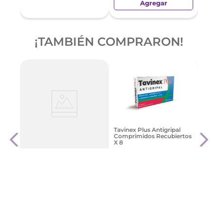
Agregar
¡TAMBIÉN COMPRARON!
Plat
Tavinex Plus Antigripal
Comprimidos Recubiertos
X 8
$
971
Geniol Flex Comprimidos
$
5827
,
00
X 10
Agregar
$
4881
,
76
Agregar