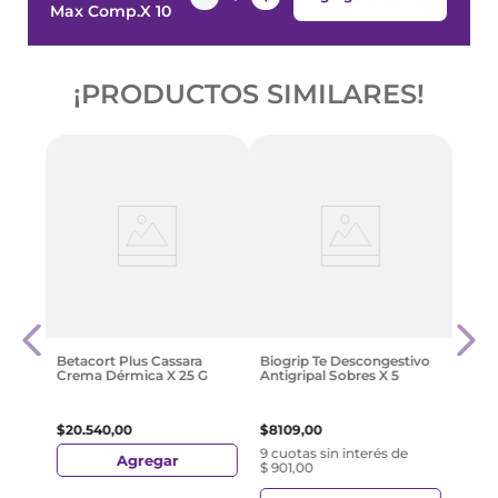
Max Comp.X 10
¡PRODUCTOS SIMILARES!
50 G
Bron
Jarab
$
16
.
1
Betacort Plus Cassara
Biogrip Te Descongestivo
Crema Dérmica X 25 G
Antigripal Sobres X 5
$
20
.
540
,
00
$
8109
,
00
9 cuotas sin interés de
Agregar
$ 901,00