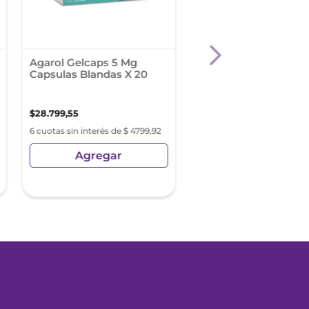
Agarol Gelcaps 5 Mg
Atomo Arnica Pote P
Capsulas Blandas X 20
80 G
$
28
.
799
,
55
$
13
.
887
,
61
6 cuotas sin interés de $ 4799,92
6 cuotas sin interés de $ 2
Agregar
Agregar
Precio sin Impuestos Nacionale
$
11
.
477
,
36