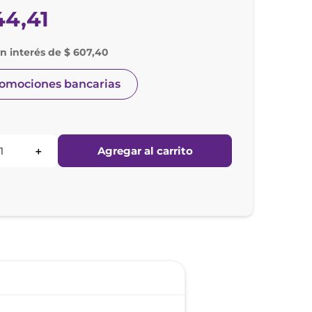
44
,
41
in interés de $ 607,40
romociones bancarias
Agregar al carrito
＋