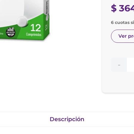
nol
$
36
ura
6 cuotas s
Ver p
－
Descripción