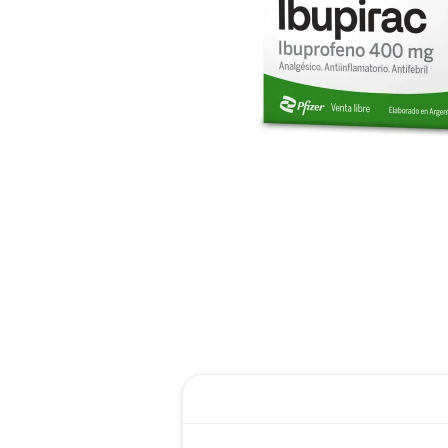
reti
tint