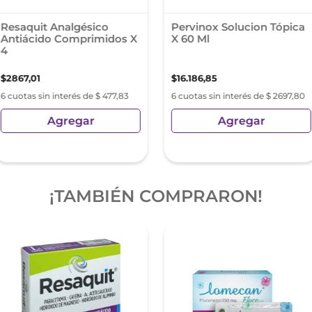
Resaquit Analgésico
Pervinox Solucion Tópica
Antiácido Comprimidos X
X 60 Ml
4
$
2867
,
01
$
16
.
186
,
85
6 cuotas sin interés de $ 477,83
6 cuotas sin interés de $ 2697,80
Agregar
Agregar
¡TAMBIÉN COMPRARON!