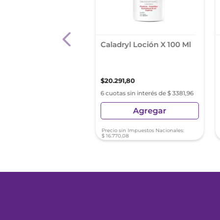
st Classic Test
Caladryl Loción X 100 Ml
razo
,
97
$
20
.
291
,
80
s sin interés de $ 1302,32
6 cuotas sin interés de $ 3381,96
Agregar
Agregar
sin Impuestos Nacionales:
Precio sin Impuestos Nacionales:
83
$
16
.
770
,
08