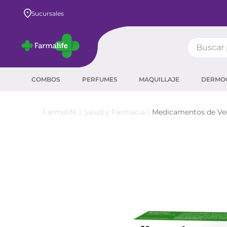
Envío GRATIS a todo el país desde $80.000
Sucursales
Buscar pr
TÉRMIN
COMBOS
PERFUMES
MAQUILLAJE
DERMO
prot
ser
Salud y Farmacia
Medicamentos de Ven
sha
crea
prot
agua
corr
másc