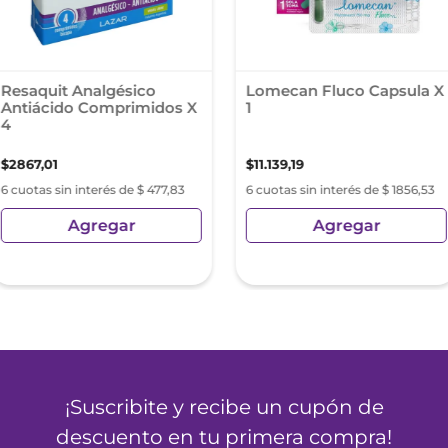
Resaquit Analgésico
Lomecan Fluco Capsula X
Antiácido Comprimidos X
1
4
$
2867
,
01
$
11
.
139
,
19
6 cuotas sin interés de $ 477,83
6 cuotas sin interés de $ 1856,53
Agregar
Agregar
¡Suscribite y recibe un cupón de
descuento en tu primera compra!