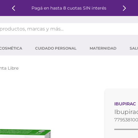
Pagá en hasta 8 cuotas SIN interés
oductos, marcas y más...
OS MÁS BUSCADOS
COSMÉTICA
CUIDADO PERSONAL
MATERNIDAD
SAL
ector solar
um
ta Libre
mpoo
tina
eina
IBUPIRAC
 micelar
Ibupira
ector
779538100
ara pestañas