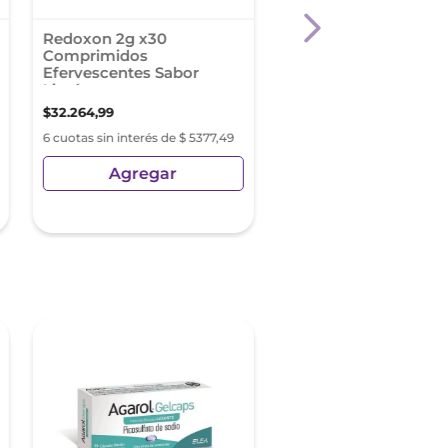
Redoxon 2g x30
Ibupirac Fem Comp.
Comprimidos
Efervescentes Sabor
Limón
$
32
.
264
,
99
$
6540
,
44
6 cuotas sin interés de $ 5377,49
6 cuotas sin interés de $ 1
Agregar
Agregar