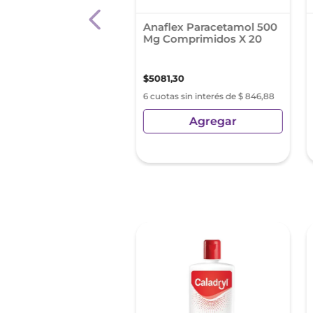
farma Propoleo 10
Anaflex Paracetamol 500
melos Sup Die
Mg Comprimidos X 20
6
,
93
$
5081
,
30
as sin interés de $ 664,48
6 cuotas sin interés de $ 846,88
Agregar
Agregar
sin Impuestos Nacionales:
98