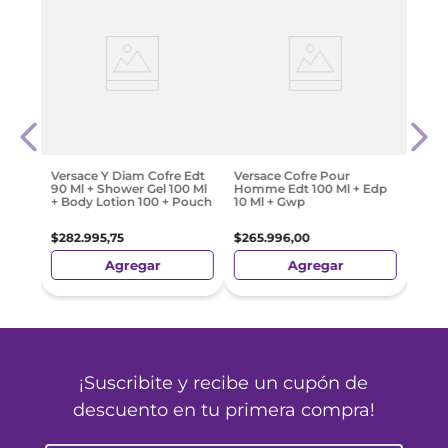
Angel
Herm
on 50
D'He
Parfu
Show
$
367
Versace Y Diam Cofre Edt
Versace Cofre Pour
90 Ml + Shower Gel 100 Ml
Homme Edt 100 Ml + Edp
+ Body Lotion 100 + Pouch
10 Ml + Gwp
$
282
.
995
,
75
$
265
.
996
,
00
Agregar
Agregar
¡Suscribite y recibe un cupón de
descuento en tu primera compra!