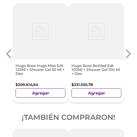
 Set
Vers
el
Extr
10 M
$
307
Hugo Boss Hugo Man Edt
Hugo Boss Bottled Edt
125Ml + Shower Gel 50 Ml +
100Ml + Shower Gel 100 Ml
Deo
+ Deo
$
209
.
614
,
64
$
231
.
530
,
78
Agregar
Agregar
¡TAMBIÉN COMPRARON!