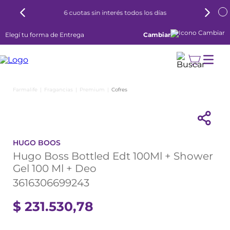
6 cuotas sin interés todos los días
Elegí tu forma de Entrega
Cambiar
Fragancias
Premium
Cofres
HUGO BOOS
Hugo Boss Bottled Edt 100Ml + Shower
Gel 100 Ml + Deo
3616306699243
$
231
.
530
,
78