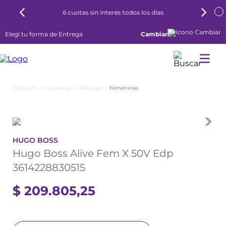
6 cuotas sin interés todos los días
Elegí tu forma de Entrega
Cambiar
Fragancias
Premium
Femeninas
HUGO BOSS
Hugo Boss Alive Fem X 50V Edp
3614228830515
$
209
.
805
,
25