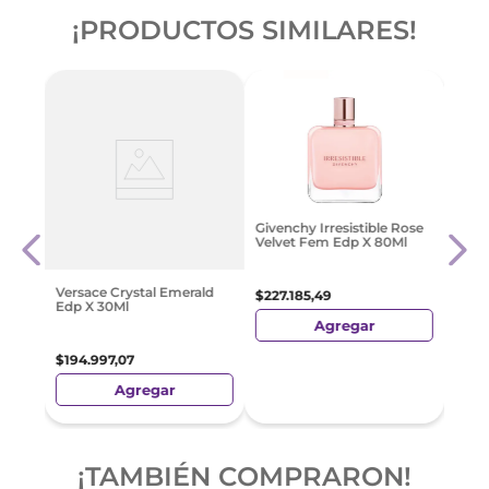
¡PRODUCTOS SIMILARES!
Issey
Givenchy Irresistible Rose
dt
Edt 
Velvet Fem Edp X 80Ml
$
230
Versace Crystal Emerald
$
227
.
185
,
49
Edp X 30Ml
Agregar
$
194
.
997
,
07
Agregar
¡TAMBIÉN COMPRARON!