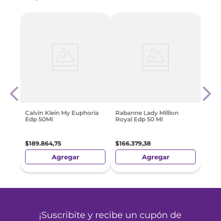
tense
Perf
Femm
100 
$
265
Calvin Klein My Euphoria
Rabanne Lady Million
Edp 50Ml
Royal Edp 50 Ml
$
189
.
864
,
75
$
166
.
379
,
38
Agregar
Agregar
¡Suscribite y recibe un cupón de