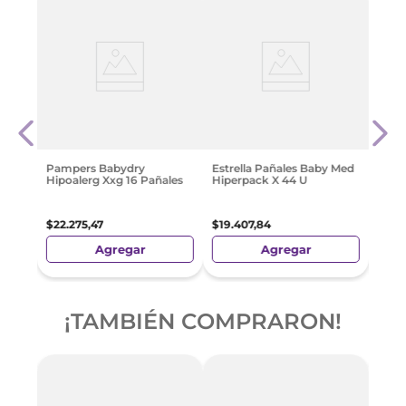
-
3
ias
Hugg
Comf
Unid
$
22
.
Pampers Babydry
Estrella Pañales Baby Med
Hipoalerg Xxg 16 Pañales
Hiperpack X 44 U
$
22
.
275
,
47
$
19
.
407
,
84
Agregar
Agregar
¡TAMBIÉN COMPRARON!