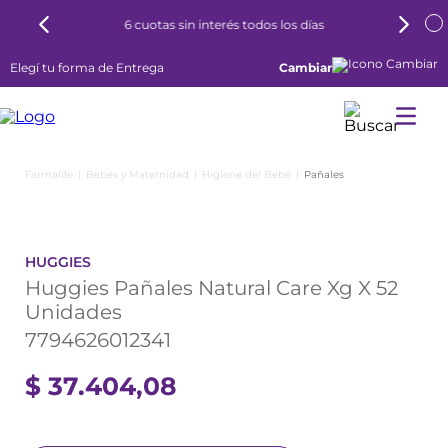
6 cuotas sin interés todos los días
Elegí tu forma de Entrega
Cambiar
Bebés y Maternidad
Higiene del Bebé
Pañales
HUGGIES
Huggies Pañales Natural Care Xg X 52
Unidades
7794626012341
$
37
.
404
,
08