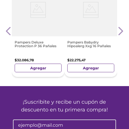
ias
Pamp
Hipo
$
21
.
8
Pampers Deluxe
Pampers Babydry
Protection P 36 Pañales
Hipoalerg Xxg 16 Pañales
$
32
.
086
,
78
$
22
.
275
,
47
Agregar
Agregar
¡Suscribite y recibe un cupón de
descuento en tu primera compra!