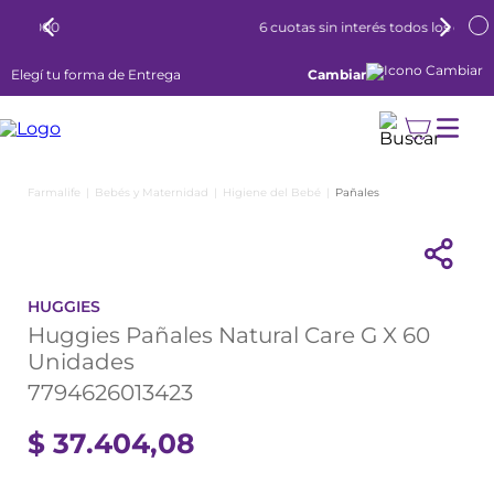
6 cuotas sin interés todos los días
Elegí tu forma de Entrega
Cambiar
Bebés y Maternidad
Higiene del Bebé
Pañales
HUGGIES
Huggies Pañales Natural Care G X 60
Unidades
7794626013423
$
37
.
404
,
08