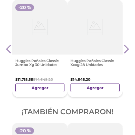
-
20 %
ias
Pamp
Hipo
$
21
.
8
Huggies Pañales Classic
Huggies Pañales Classic
Jumbo Xg 30 Unidades
Xxxg 28 Unidades
$
11
.
718
,
56
$
14
.
648
,
20
$
14
.
648
,
20
Agregar
Agregar
¡TAMBIÉN COMPRARON!
-
20 %
-
3