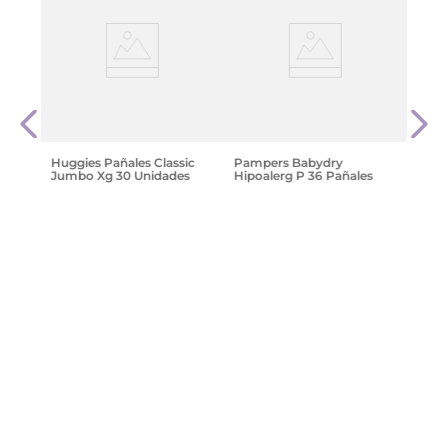
ias
Hugg
Comf
Unid
$
22
.
Huggies Pañales Classic
Pampers Babydry
Jumbo Xg 30 Unidades
Hipoalerg P 36 Pañales
e
$
11
.
718
,
56
$
14
.
648
,
20
$
22
.
721
,
61
Agregar
Agregar
¡Suscribite y recibe un cupón de
descuento en tu primera compra!