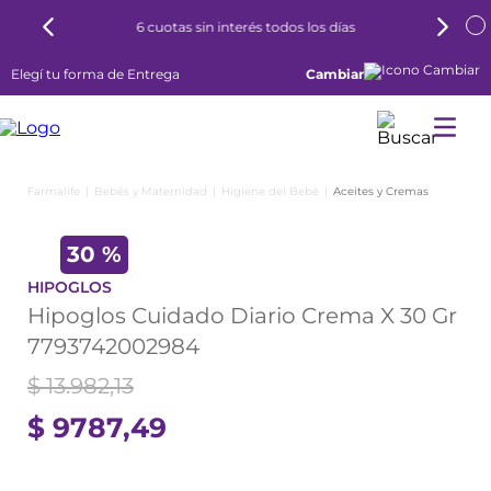
6 cuotas sin interés todos los días
Elegí tu forma de Entrega
Cambiar
Bebés y Maternidad
Higiene del Bebé
Aceites y Cremas
30 %
HIPOGLOS
Hipoglos Cuidado Diario Crema X 30 Gr
7793742002984
$
13
.
982
,
13
$
9787
,
49