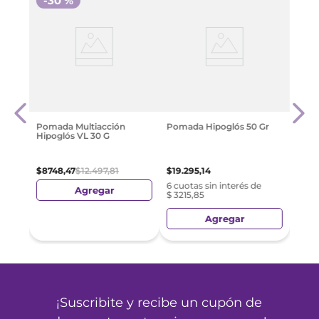
-
30 %
-
3
 Ace
Poma
$
26
.
Pomada Multiacción
Pomada Hipoglós 50 Gr
Hipoglós VL 30 G
$
8748
,
47
$
12
.
497
,
81
$
19
.
295
,
14
6 cuotas sin interés de
Agregar
$ 3215,85
Agregar
¡Suscribite y recibe un cupón de