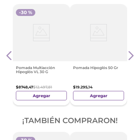
-
30 %
-
3
Poma
$
26
.
Pomada Multiacción
Pomada Hipoglós 50 Gr
Hipoglós VL 30 G
$
8748
,
47
$
12
.
497
,
81
$
19
.
295
,
14
Agregar
Agregar
¡TAMBIÉN COMPRARON!