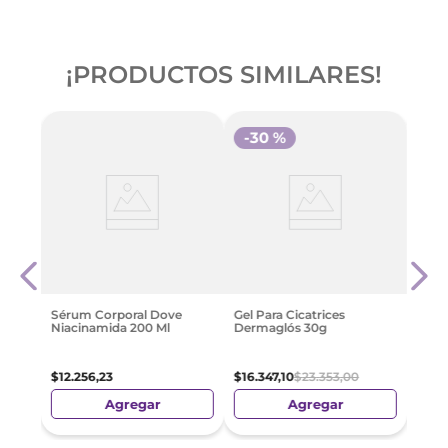
¡PRODUCTOS SIMILARES!
-
30 %
es
Séru
va
Hial
$
12
.
2
Sérum Corporal Dove
Gel Para Cicatrices
Niacinamida 200 Ml
Dermaglós 30g
$
12
.
256
,
23
$
16
.
347
,
10
$
23
.
353
,
00
Agregar
Agregar