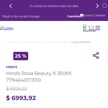
6 cuotas sin interés todos los días
Elegí tu forma de Entrega
Cambiar
Cuidado Personal
Cuidado de la piel
Crema Corporal
25 %
HINDS
Hinds Rosa Beauty X 350Ml
7794640173110
$
9325
,
22
$
6993
,
92