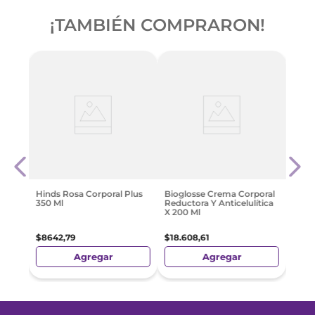
¡TAMBIÉN COMPRARON!
-
2
Derm
Crem
Ultra
$
12
.
2
Hinds Rosa Corporal Plus
Bioglosse Crema Corporal
350 Ml
Reductora Y Anticelulítica
X 200 Ml
$
8642
,
79
$
18
.
608
,
61
Agregar
Agregar