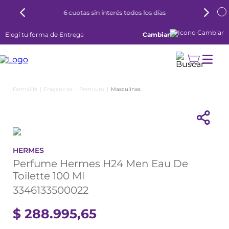
6 cuotas sin interés todos los días
Elegí tu forma de Entrega
Cambiar
Fragancias
Premium
Masculinas
HERMES
Perfume Hermes H24 Men Eau De
Toilette 100 Ml
3346133500022
$
288
.
995
,
65