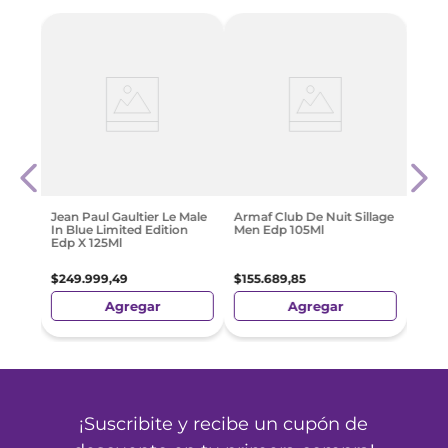
Ml
Arma
Eau 
$
379
Jean Paul Gaultier Le Male
Armaf Club De Nuit Sillage
In Blue Limited Edition
Men Edp 105Ml
Edp X 125Ml
$
249
.
999
,
49
$
155
.
689
,
85
Agregar
Agregar
¡Suscribite y recibe un cupón de