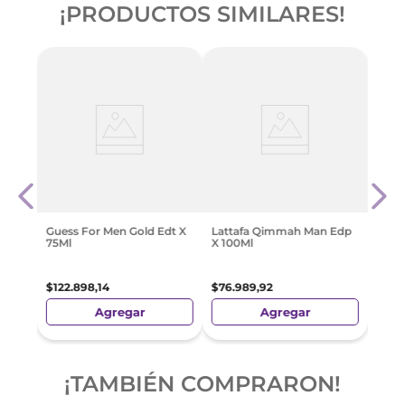
¡PRODUCTOS SIMILARES!
Dâ
Azza
dt X
100M
$
225
Guess For Men Gold Edt X
Lattafa Qimmah Man Edp
75Ml
X 100Ml
$
122
.
898
,
14
$
76
.
989
,
92
Agregar
Agregar
¡TAMBIÉN COMPRARON!