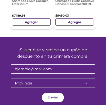
Shampoo Elvive Collagen
Shampoo Fructis Goodbye
Lifter 200ml
Daños Oil Control 200 ML
$
7489
,
96
$
5490
,
03
Agregar
Agregar
¡Suscribite y recibe un cupón de
descuento en tu primera compra!
Provincia
Enviar