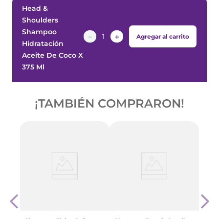
Head &
Shoulders
Shampoo
－
＋
Agregar al carrito
Hidratación
Aceite De Coco X
375 Ml
¡TAMBIÉN COMPRARON!
Sham
ánea
& Gl
$
570