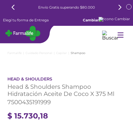
Envío Gratis superando $80.000
Elegí tu forma de Entrega
Cambiar
Cuidado Personal
Capilar
Shampoo
HEAD & SHOULDERS
Head & Shoulders Shampoo
Hidratación Aceite De Coco X 375 Ml
7500435191999
$
15
.
730
,
18