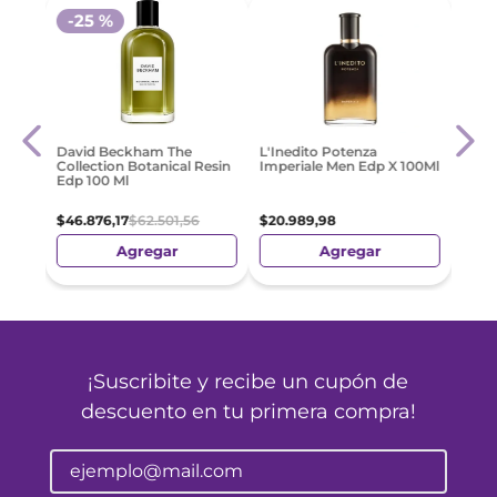
-
25 %
ara
Adid
David Beckham The
L'Inedito Potenza
100M
Collection Botanical Resin
Imperiale Men Edp X 100Ml
Edp 100 Ml
$
42
.
$
46
.
876
,
17
$
62
.
501
,
56
$
20
.
989
,
98
Agregar
Agregar
¡Suscribite y recibe un cupón de
descuento en tu primera compra!