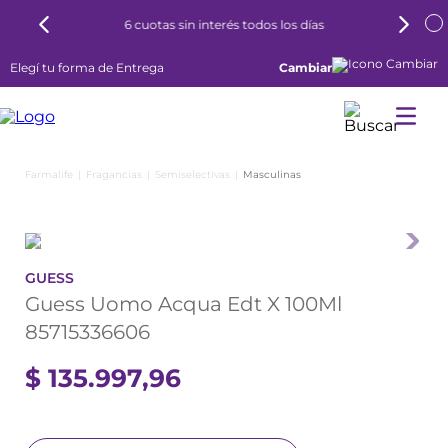
6 cuotas sin interés todos los días
Elegí tu forma de Entrega
Cambiar
Fragancias
Semiselectivas
Masculinas
GUESS
Guess Uomo Acqua Edt X 100Ml
85715336606
$
135
.
997
,
96