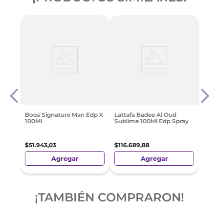
l
Latt
Spra
$
105
Boos Signature Man Edp X
Lattafa Badee Al Oud
100Ml
Sublime 100Ml Edp Spray
$
51
.
943
,
03
$
116
.
689
,
88
Agregar
Agregar
¡TAMBIÉN COMPRARON!