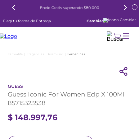
Envío Gratis superando $80.000
Elegí tu forma de Entrega
Cambiar
Fragancias
Premium
Femeninas
GUESS
Guess Iconic For Women Edp X 100Ml
85715323538
$
148
.
997
,
76