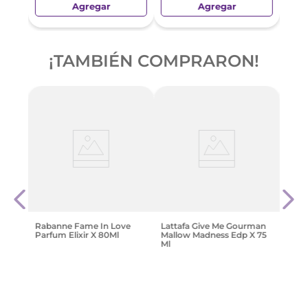
Agregar
Agregar
¡TAMBIÉN COMPRARON!
 Fem
Latt
Cook
$
99
.
Rabanne Fame In Love
Lattafa Give Me Gourman
Parfum Elixir X 80Ml
Mallow Madness Edp X 75
Ml
$
269
.
999
,
46
$
99
.
989
,
90
Agregar
Agregar