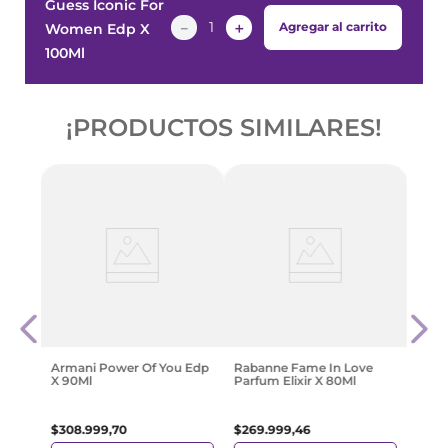
Guess Iconic For
－
＋
Agregar al carrito
Women Edp X
100Ml
¡PRODUCTOS SIMILARES!
X
Al W
100M
$
63
.
Armani Power Of You Edp
Rabanne Fame In Love
X 90Ml
Parfum Elixir X 80Ml
$
308
.
999
,
70
$
269
.
999
,
46