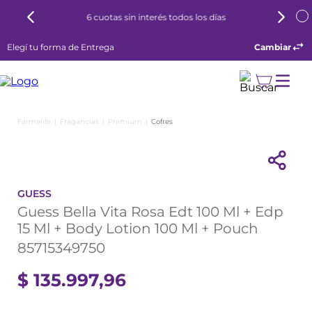
6 cuotas sin interés todos los días
Elegí tu forma de Entrega
Cambiar
Fragancias
Premium
Cofres
GUESS
Guess Bella Vita Rosa Edt 100 Ml + Edp
15 Ml + Body Lotion 100 Ml + Pouch
85715349750
$
135
.
997
,
96