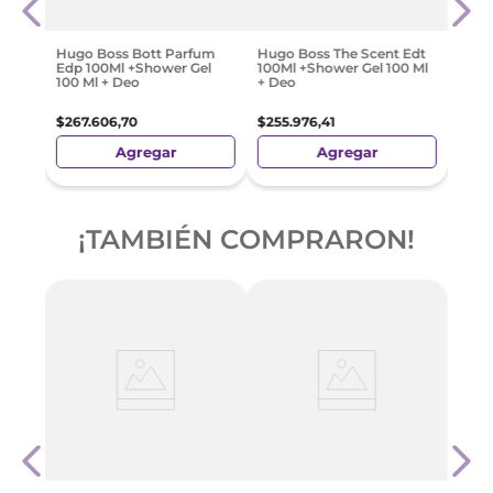
$
55
.
Hugo Boss Bott Parfum
Hugo Boss The Scent Edt
Edp 100Ml +Shower Gel
100Ml +Shower Gel 100 Ml
100 Ml + Deo
+ Deo
$
267
.
606
,
70
$
255
.
976
,
41
Agregar
Agregar
¡TAMBIÉN COMPRARON!
ce
Herm
el
D'He
Parfu
Show