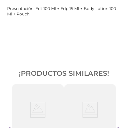
Presentación: Edt 100 Ml + Edp 15 Ml + Body Lotion 100
Ml + Pouch.
¡PRODUCTOS SIMILARES!
Latt
Body
50Ml