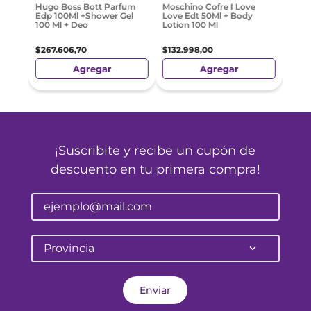
$
367
Hugo Boss Bott Parfum
Moschino Cofre I Love
Edp 100Ml +Shower Gel
Love Edt 50Ml + Body
100 Ml + Deo
Lotion 100 Ml
$
267
.
606
,
70
$
132
.
998
,
00
Agregar
Agregar
¡Suscribite y recibe un cupón de
descuento en tu primera compra!
Provincia
Enviar