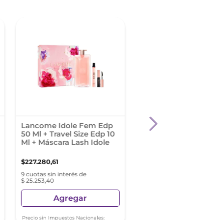
Lancome Idole Fem Edp
Hugo Boss Cofre Sce
50 Ml + Travel Size Edp 10
Women Edp 100 Ml +
Ml + Máscara Lash Idole
10Ml + Body Lotion 7
$
227
.
280
,
61
$
299
.
007
,
47
9 cuotas sin interés de
9 cuotas sin interés de
$ 25.253,40
$ 33.223,05
Agregar
Agregar
Precio sin Impuestos Nacionales:
Precio sin Impuestos Nacionale