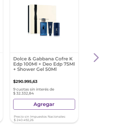
Dolce & Gabbana Cofre K
Givenchy Gentlema
Edp 100Ml + Deo Edp 75Ml
Boisee Hombre X 100
+ Shower Gel 50Ml
Edp + Travel Size X 10
Shower Gel X 75 Ml C
$
290
.
995
,
63
$
292
.
050
,
02
9 cuotas sin interés de
9 cuotas sin interés de
$ 32.332,84
$ 32.450,00
Agregar
Agregar
Precio sin Impuestos Nacionales:
Precio sin Impuestos Nacionale
$
240
.
492
,
26
$
241
.
363
,
65