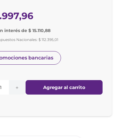
.
997
,
96
n interés de $ 15.110,88
mpuestos Nacionales:
$
112
.
395
,
01
romociones bancarias
Agregar al carrito
＋