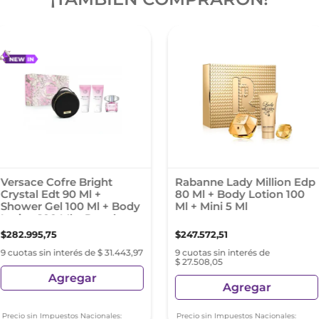
Versace Cofre Bright
Rabanne Lady Million Edp
Crystal Edt 90 Ml +
80 Ml + Body Lotion 100
Shower Gel 100 Ml + Body
Ml + Mini 5 Ml
Lotion 100 Ml + Pouch
$
282
.
995
,
75
$
247
.
572
,
51
9 cuotas sin interés de $ 31.443,97
9 cuotas sin interés de
$ 27.508,05
Agregar
Agregar
Precio sin Impuestos Nacionales:
Precio sin Impuestos Nacionales: