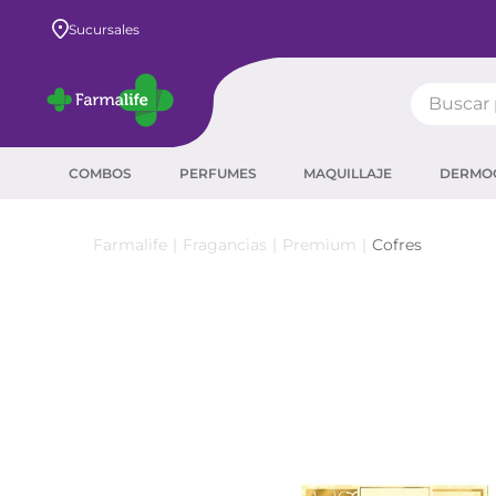
Envío GRATIS a todo el país desde $80.000
Sucursales
Buscar pr
TÉRMIN
COMBOS
PERFUMES
MAQUILLAJE
DERMO
prot
ser
Fragancias
Premium
Cofres
crea
sha
prot
agua
corr
masc