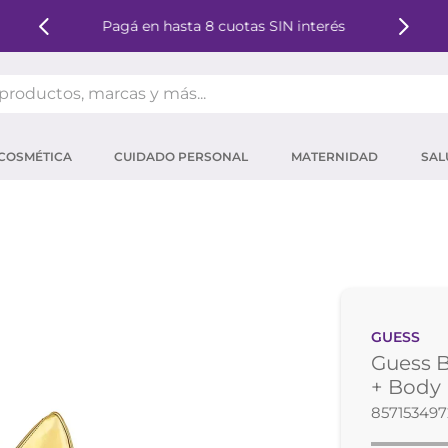
Pagá en hasta 8 cuotas SIN interés
oductos, marcas y más...
OS MÁS BUSCADOS
COSMÉTICA
CUIDADO PERSONAL
MATERNIDAD
SAL
ector solar
um
tina
mpoo
eina
GUESS
 micelar
Guess B
ector
+ Body 
85715349
ara pestañas