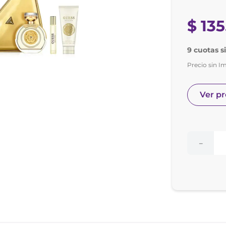
nol
ura
$
135
9 cuotas si
Precio sin I
Ver p
－