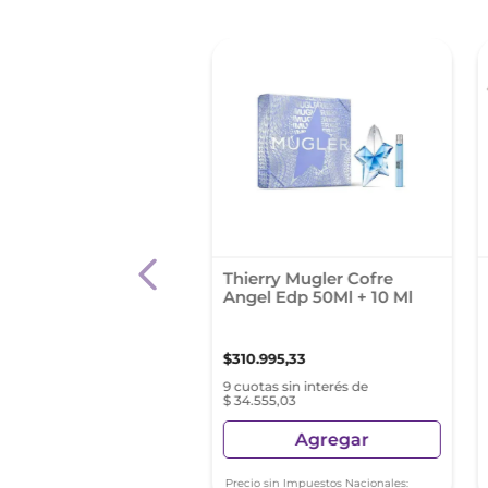
so Rodriguez All Of
Thierry Mugler Cofre
dp 90Ml + Body
Angel Edp 50Ml + 10 Ml
n 50 + Mini 10 Ml
994
,
98
$
310
.
995
,
33
s sin interés de $ 37.110,55
9 cuotas sin interés de
$ 34.555,03
Agregar
Agregar
sin Impuestos Nacionales:
Precio sin Impuestos Nacionales: