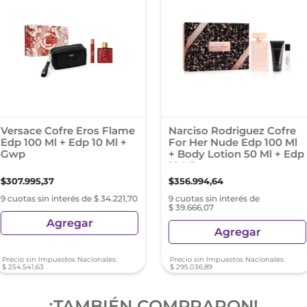
Versace Cofre Eros Flame
Narciso Rodriguez Cofre
Edp 100 Ml + Edp 10 Ml +
For Her Nude Edp 100 Ml
Gwp
+ Body Lotion 50 Ml + Edp
10 Ml
$
307
.
995
,
37
$
356
.
994
,
64
9 cuotas sin interés de $ 34.221,70
9 cuotas sin interés de
$ 39.666,07
Agregar
Agregar
Precio sin Impuestos Nacionales:
Precio sin Impuestos Nacionales:
$
254
.
541
,
63
$
295
.
036
,
89
¡TAMBIÉN COMPRARON!