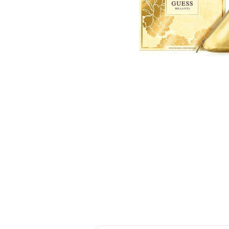
reti
tint