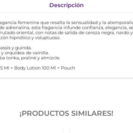
Descripción
fragancia femenina que resalta la sensualidad y la atemporal
 adrenalina, esta fragancia infunde confianza, elegancia, se
utado oriental, con notas de salida de cereza negra, nardo 
azón hipnótico y voluptuoso.
cassis y guinda.
y orquídea de vainilla.
 tonka, praliné y almizcle.
15 Ml + Body Lotion 100 Ml + Pouch
¡PRODUCTOS SIMILARES!