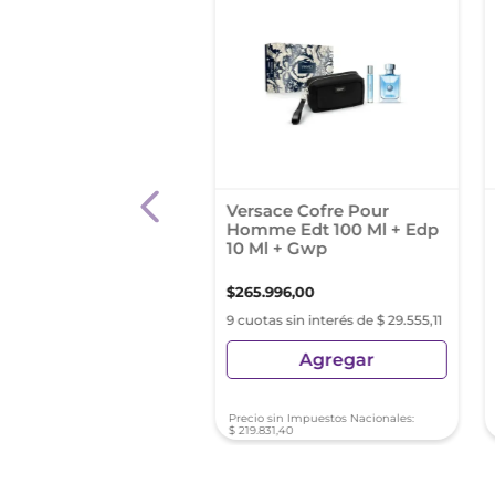
es Un Jardin A
Versace Cofre Pour
re Edt 50 Ml + Body
Homme Edt 100 Ml + Edp
er Gel 40 Ml
10 Ml + Gwp
996
,
30
$
265
.
996
,
00
s sin interés de $ 27.332,92
9 cuotas sin interés de $ 29.555,11
Agregar
Agregar
sin Impuestos Nacionales:
Precio sin Impuestos Nacionales:
02
,
73
$
219
.
831
,
40