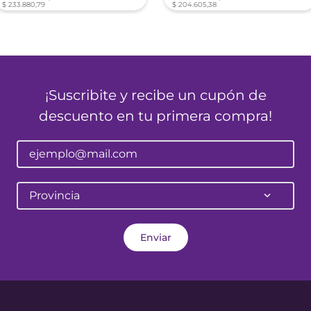
$
233
.
880
,
79
$
204
.
605
,
38
¡Suscribite y recibe un cupón de
descuento en tu primera compra!
Provincia
Enviar