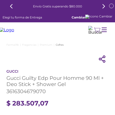
Envío Gratis superando $80.000
Elegí tu forma de Entrega
Cambiar
Fragancias
Premium
Cofres
GUCCI
Gucci Guilty Edp Pour Homme 90 Ml +
Deo Stick + Shower Gel
3616304679070
$
283
.
507
,
07