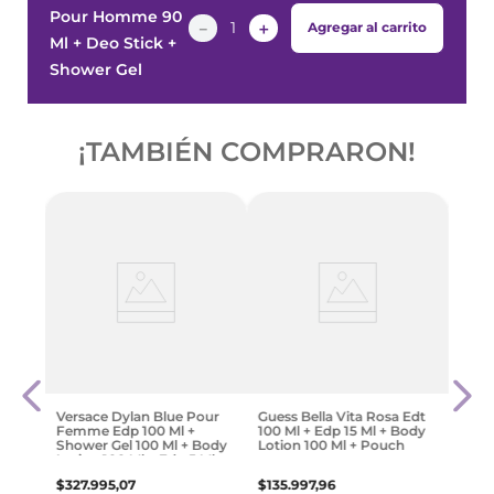
Pour Homme 90
－
＋
Agregar al carrito
Ml + Deo Stick +
Shower Gel
¡TAMBIÉN COMPRARON!
Dolc
tick
Dev 
Gel 
$
29
Versace Dylan Blue Pour
Guess Bella Vita Rosa Edt
Femme Edp 100 Ml +
100 Ml + Edp 15 Ml + Body
6 cuo
Shower Gel 100 Ml + Body
Lotion 100 Ml + Pouch
$ 48
Lotion 100 Ml + Edp 5 Ml
$
327
.
995
,
07
$
135
.
997
,
96