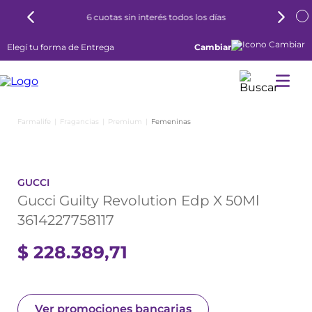
6 cuotas sin interés todos los días
Elegí tu forma de Entrega
Cambiar
Fragancias
Premium
Femeninas
GUCCI
Gucci Guilty Revolution Edp X 50Ml
3614227758117
$
228
.
389
,
71
Ver promociones bancarias