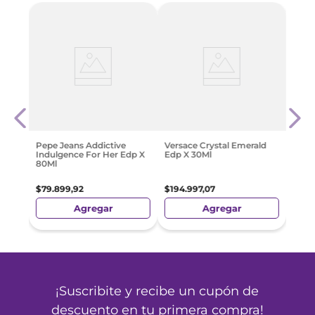
tense
Gues
Edp 
$
148
Pepe Jeans Addictive
Versace Crystal Emerald
Indulgence For Her Edp X
Edp X 30Ml
80Ml
$
79
.
899
,
92
$
194
.
997
,
07
Agregar
Agregar
¡Suscribite y recibe un cupón de
descuento en tu primera compra!