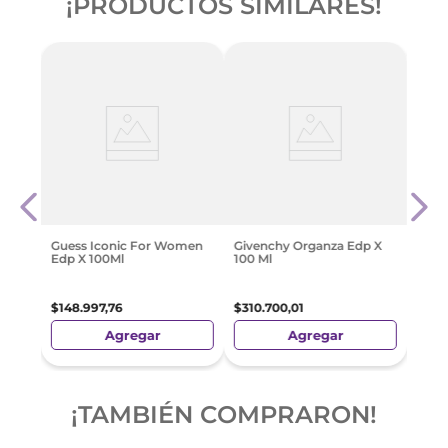
¡PRODUCTOS SIMILARES!
ina
Eliz
Only
$
163
Guess Iconic For Women
Givenchy Organza Edp X
Edp X 100Ml
100 Ml
$
148
.
997
,
76
$
310
.
700
,
01
Agregar
Agregar
¡TAMBIÉN COMPRARON!