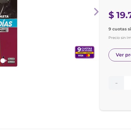
nol
e posay
$
19
.
9 cuotas s
Precio sin I
Ver p
－