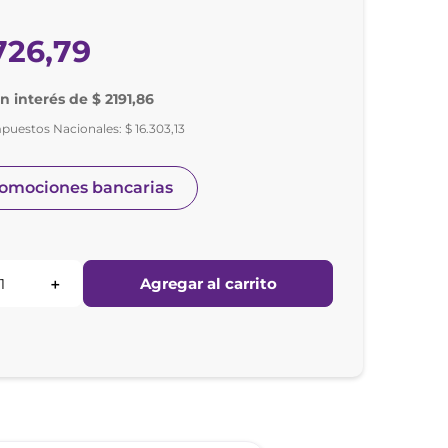
726
,
79
in interés de $ 2191,86
mpuestos Nacionales:
$
16
.
303
,
13
romociones bancarias
Agregar al carrito
＋