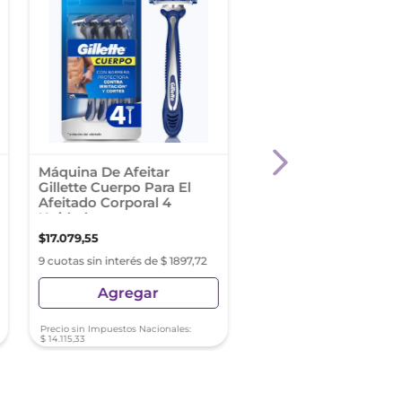
Máquina De Afeitar
Algabo Men Espuma
Gillette Cuerpo Para El
Afeitar 400 Gr
Afeitado Corporal 4
Unidades
$
17
.
079
,
55
$
5896
,
42
9 cuotas sin interés de $ 1897,72
9 cuotas sin interés de $ 65
Agregar
Agregar
Precio sin Impuestos Nacionales:
Precio sin Impuestos Nacionale
$
14
.
115
,
33
$
4873
,
07