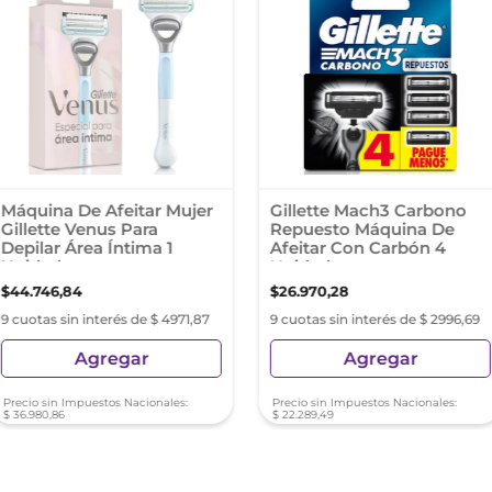
Máquina De Afeitar Mujer
Gillette Mach3 Carbono
Gillette Venus Para
Repuesto Máquina De
Depilar Área Íntima 1
Afeitar Con Carbón 4
Unidad
Unidades
$
44
.
746
,
84
$
26
.
970
,
28
9 cuotas sin interés de $ 4971,87
9 cuotas sin interés de $ 2996,69
Agregar
Agregar
Precio sin Impuestos Nacionales:
Precio sin Impuestos Nacionales:
$
36
.
980
,
86
$
22
.
289
,
49