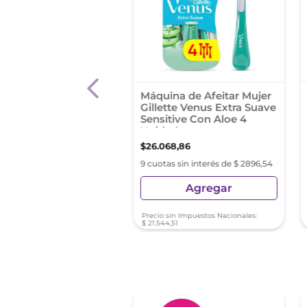
ma De Afeitar Nivea
Máquina de Afeitar Mujer
ensitive Para Piel
Gillette Venus Extra Suave
ble X 200 Ml
Sensitive Con Aloe 4
Unidades
9
,
74
$
26
.
068
,
86
s sin interés de $ 1089,97
9 cuotas sin interés de $ 2896,54
Agregar
Agregar
sin Impuestos Nacionales:
Precio sin Impuestos Nacionales:
22
$
21
.
544
,
51