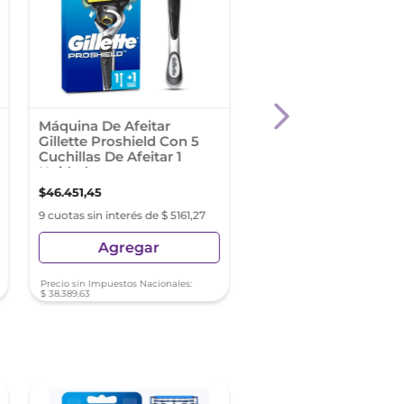
Máquina De Afeitar
Gillette Mach3 Carb
Gillette Proshield Con 5
Máquina Afeitar X 1
Cuchillas De Afeitar 1
Unidad
Unidad
$
46
.
451
,
45
$
15
.
973
,
67
9 cuotas sin interés de $ 5161,27
9 cuotas sin interés de $ 17
Agregar
Agregar
Precio sin Impuestos Nacionales:
Precio sin Impuestos Nacionale
$
38
.
389
,
63
$
13
.
201
,
38