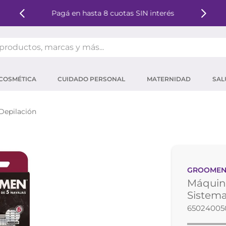
Pagá en hasta 8 cuotas SIN interés
oductos, marcas y más...
OS MÁS BUSCADOS
COSMÉTICA
CUIDADO PERSONAL
MATERNIDAD
SAL
ector solar
um
 Depilación
tina
mpoo
eina
GROOME
 micelar
Máquin
ector
Sistem
65024005
ara pestañas