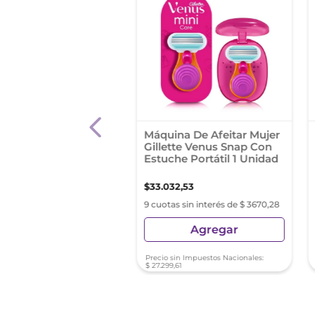
ma De Afeitar
Máquina De Afeitar Mujer
tte Foamy Mentol X
Gillette Venus Snap Con
r
Estuche Portátil 1 Unidad
86
,
14
$
33
.
032
,
53
s sin interés de $ 2065,12
9 cuotas sin interés de $ 3670,28
Agregar
Agregar
sin Impuestos Nacionales:
Precio sin Impuestos Nacionales:
0
,
45
$
27
.
299
,
61