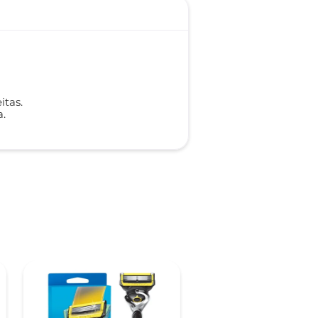
itas.
a.