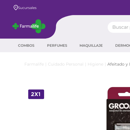
Envío GRATIS a todo el país desde $80.000
Sucursales
Buscar pr
TÉRMIN
COMBOS
PERFUMES
MAQUILLAJE
DERMO
prot
ser
Cuidado Personal
Higiene
Afeitado y
crea
sha
prot
agua
corr
másc