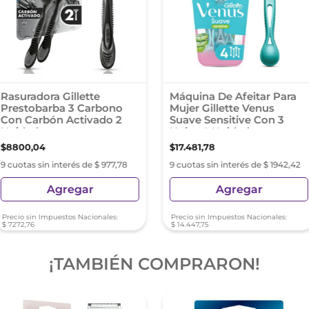
Rasuradora Gillette
Máquina De Afeitar Para
Prestobarba 3 Carbono
Mujer Gillette Venus
Con Carbón Activado 2
Suave Sensitive Con 3
Unidades
Hojas 4 Unidades
$
8800
,
04
$
17
.
481
,
78
9 cuotas sin interés de $ 977,78
9 cuotas sin interés de $ 1942,42
Agregar
Agregar
Precio sin Impuestos Nacionales:
Precio sin Impuestos Nacionales:
$
7272
,
76
$
14
.
447
,
75
¡TAMBIÉN COMPRARON!