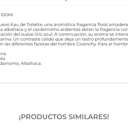
 100Ml
evo Eau de Toilette, una aromática fragancia floral amader
 la albahaca y el cardamomo ardientes abren la fragancia co
cación del suave lirio azul. A continuación, su aroma se intensi
arina. Un contraste cálido que deja un rastro profundamente
ción las diferentes facetas del hombre Givenchy. Para el homb
ina.
és.
ardamomo, Albahaca.
¡PRODUCTOS SIMILARES!