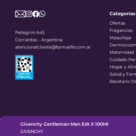
Categorías
Ofertas
Fragancias
Pellegrini 645
Maquillaje
Corrientes - Argentina
Dermocosm
atencionalcliente@farmalife.com.ar
Maternidad
Cuidado Per
Hogar y Ali
Salud y Far
Recetario O
Givenchy Gentleman Men Edt X 100Ml
©
2026
Todos los derechos reservados
GIVENCHY