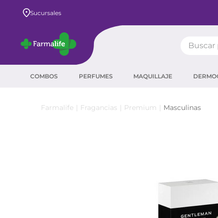
Envío GRATIS a todo el país desde $80.000
Sucursales
Buscar pr
TÉRMIN
COMBOS
PERFUMES
MAQUILLAJE
DERMO
prot
ser
Fragancias
Premium
Masculinas
crea
sha
prot
agua
corr
másc