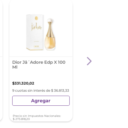
Dior Jâ´Adore Edp X 100
Armani Acqua Di Gio
Ml
Homme Edt X 100 Ml
Refill
$
331
.
320
,
02
$
329
.
004
,
03
9 cuotas sin interés de $ 36.813,33
9 cuotas sin interés de
$ 36.556,00
Agregar
Agregar
Precio sin Impuestos Nacionales:
Precio sin Impuestos Nacionale
$
273
.
818
,
20
$
271
.
904
,
16