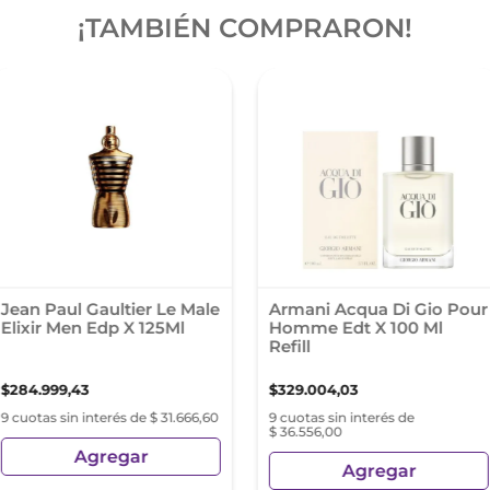
¡TAMBIÉN COMPRARON!
Jean Paul Gaultier Le Male
Armani Acqua Di Gio Pour
Elixir Men Edp X 125Ml
Homme Edt X 100 Ml
Refill
$
284
.
999
,
43
$
329
.
004
,
03
9 cuotas sin interés de $ 31.666,60
9 cuotas sin interés de
$ 36.556,00
Agregar
Agregar