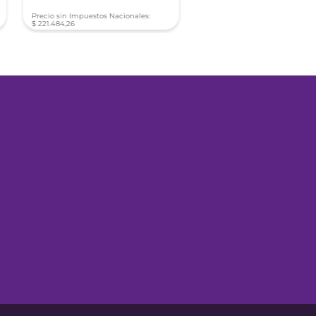
Precio sin Impuestos Nacionales:
Precio sin Impuestos Nacionale
$
221
.
484
,
26
$
190
.
082
,
26