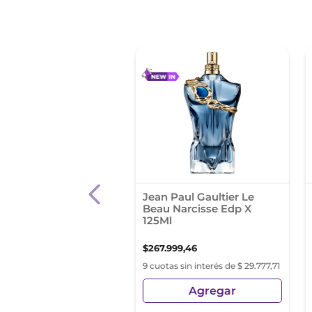
 Homme Sport Men
Jean Paul Gaultier Le
 75Ml
Beau Narcisse Edp X
125Ml
900
,
01
$
267
.
999
,
46
as sin interés de
9 cuotas sin interés de $ 29.777,71
66,66
Agregar
Agregar