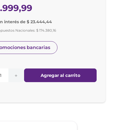
0
.
999
,
99
in interés de $ 23.444,44
mpuestos Nacionales:
$
174
.
380
,
16
romociones bancarias
Agregar al carrito
＋