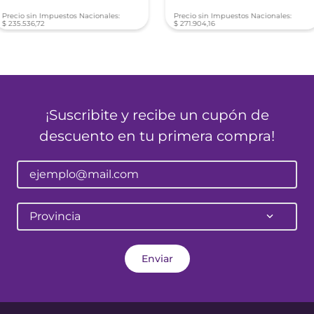
Precio sin Impuestos Nacionales:
Precio sin Impuestos Nacionales:
$
235
.
536
,
72
$
271
.
904
,
16
¡Suscribite y recibe un cupón de
descuento en tu primera compra!
Provincia
Enviar