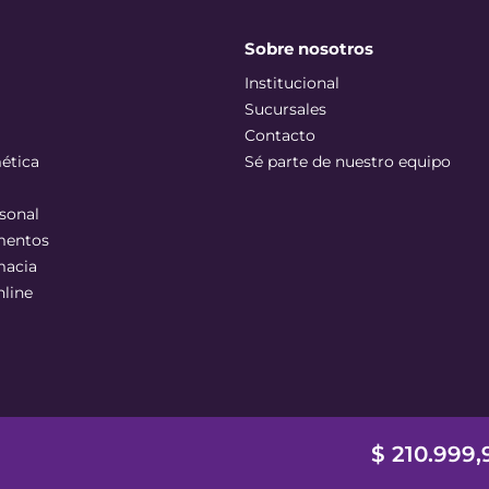
Sobre nosotros
Institucional
Sucursales
Contacto
ética
Sé parte de nuestro equipo
sonal
mentos
macia
nline
$
210
.
999
,