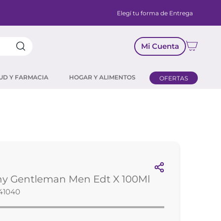
Elegí tu forma de Entrega
Mi Cuenta
UD Y FARMACIA
HOGAR Y ALIMENTOS
OFERTAS
hy Gentleman Men Edt X 100Ml
41040