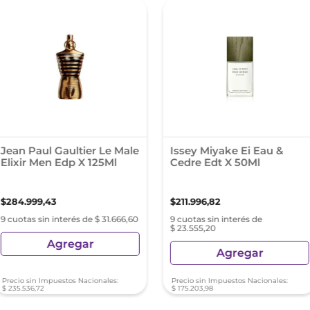
Jean Paul Gaultier Le Male
Issey Miyake Ei Eau &
Elixir Men Edp X 125Ml
Cedre Edt X 50Ml
$
284
.
999
,
43
$
211
.
996
,
82
9 cuotas sin interés de $ 31.666,60
9 cuotas sin interés de
$ 23.555,20
Agregar
Agregar
Precio sin Impuestos Nacionales:
Precio sin Impuestos Nacionales:
$
235
.
536
,
72
$
175
.
203
,
98