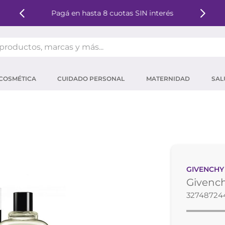
Pagá en hasta 8 cuotas SIN interés
oductos, marcas y más...
OS MÁS BUSCADOS
COSMÉTICA
CUIDADO PERSONAL
MATERNIDAD
SAL
ector solar
um
tina
mpoo
eina
GIVENCHY
 micelar
Givenc
ector
32748724
ara pestañas