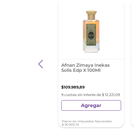
 Homme Sport Men
Afnan Zimaya Inekas
 75Ml
Solis Edp X 100Ml
900
,
01
$
109
.
989
,
89
as sin interés de
9 cuotas sin interés de $ 12.221,09
66,66
Agregar
Agregar
sin Impuestos Nacionales:
Precio sin Impuestos Nacionales:
76
,
87
$
90
.
900
,
74