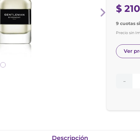
nol
$
21
e posay
9 cuotas s
Precio sin I
Ver p
－
Descripción