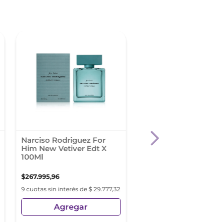
Narciso Rodriguez For
Rabanne Phantom E
Him New Vetiver Edt X
100 Ml
100Ml
$
267
.
995
,
96
$
229
.
999
,
54
9 cuotas sin interés de $ 29.777,32
9 cuotas sin interés de
$ 25.555,50
Agregar
Agregar