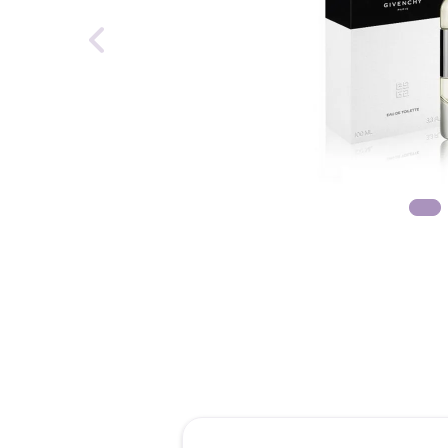
reti
roch