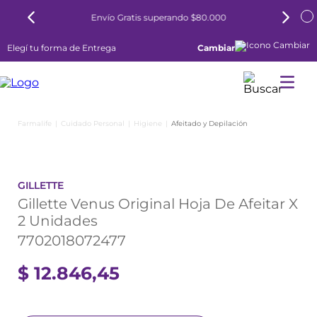
Envío Gratis superando $80.000
Elegí tu forma de Entrega
Cambiar
Cuidado Personal
Higiene
Afeitado y Depilación
GILLETTE
Gillette Venus Original Hoja De Afeitar X
2 Unidades
7702018072477
$
12
.
846
,
45