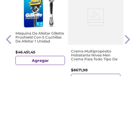
ch3
Báls
Máquina De Afeitar Gillette
Men 
Proshield Con 5 Cuchillas
Todo 
De Afeitar 1 Unidad
$
17
.
2
Crema Multipropósito
$
46
.
451
,
45
Hidratante Nivea Men
Creme Para Todo Tipo De
Agregar
Piel X 150 Ml
$
8671
,
98
Agregar
¡Suscribite y recibe un cupón de
descuento en tu primera compra!