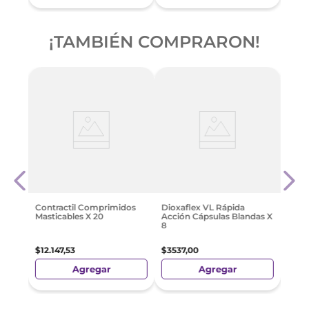
¡TAMBIÉN COMPRARON!
Anaf
Mg C
$
508
Contractil Comprimidos
Dioxaflex VL Rápida
Masticables X 20
Acción Cápsulas Blandas X
8
$
12
.
147
,
53
$
3537
,
00
Agregar
Agregar