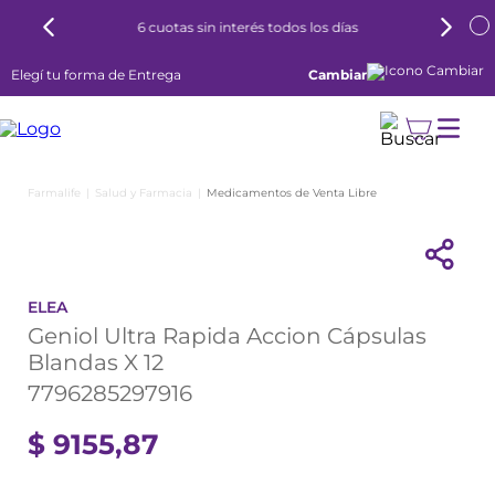
6 cuotas sin interés todos los días
Elegí tu forma de Entrega
Cambiar
Salud y Farmacia
Medicamentos de Venta Libre
ELEA
Geniol Ultra Rapida Accion Cápsulas
Blandas X 12
7796285297916
$
9155
,
87