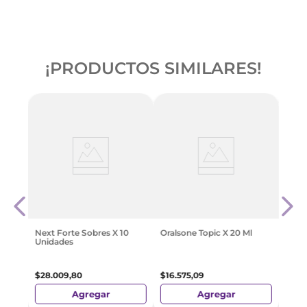
¡PRODUCTOS SIMILARES!
nal
Lome
1
$
11
.
1
Next Forte Sobres X 10
Oralsone Topic X 20 Ml
Unidades
$
28
.
009
,
80
$
16
.
575
,
09
Agregar
Agregar