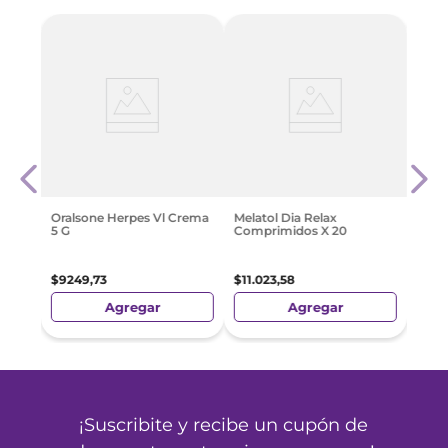
oll-
Supos
Adult
$
11
.
9
Oralsone Herpes Vl Crema
Melatol Dia Relax
5 G
Comprimidos X 20
$
9249
,
73
$
11
.
023
,
58
Agregar
Agregar
¡Suscribite y recibe un cupón de