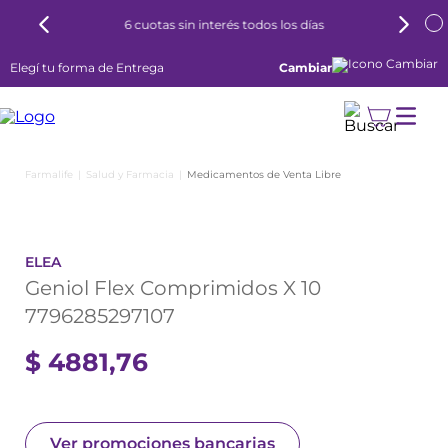
6 cuotas sin interés todos los días
Elegí tu forma de Entrega
Cambiar
Salud y Farmacia
Medicamentos de Venta Libre
ELEA
Geniol Flex Comprimidos X 10
7796285297107
$
4881
,
76
Ver promociones bancarias