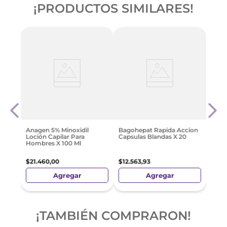
¡PRODUCTOS SIMILARES!
oll-
Supos
Adult
$
11
.
9
Anagen 5% Minoxidil
Bagohepat Rapida Accion
Loción Capilar Para
Capsulas Blandas X 20
Hombres X 100 Ml
$
21
.
460
,
00
$
12
.
563
,
93
Agregar
Agregar
¡TAMBIÉN COMPRARON!