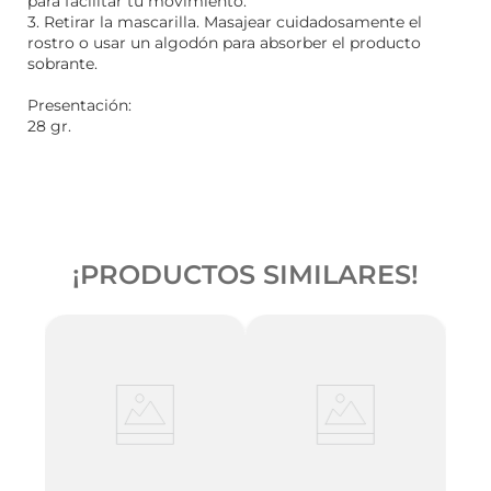
para facilitar tu movimiento.
3. Retirar la mascarilla. Masajear cuidadosamente el
rostro o usar un algodón para absorber el producto
sobrante.
Presentación:
28 gr.
¡PRODUCTOS SIMILARES!
Coony
e
Hand