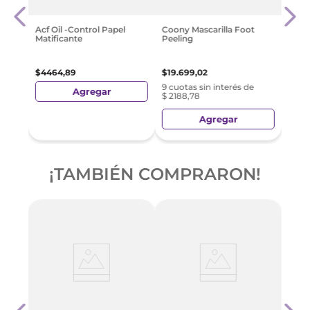
$
92
Acf Oil -Control Papel
Coony Mascarilla Foot
Matificante
Peeling
$
4464
,
89
$
19
.
699
,
02
9 cuotas sin interés de
Agregar
$ 2188,78
Agregar
¡TAMBIÉN COMPRARON!
al
Coon
Mask
Peel