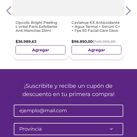
ist
By D
as X
Anti
2
$
46
.
Glycolic Bright Peeling
Caviahue Kit Antioxidante
L'oréal Paris Exfoliante
+ Agua Termal + Serum C+
Anti Manchas 25ml
+ Fps 50 Facial Care Glow
$
36
.
989
,
63
$
96
.
850
,
00
$
149
.
000
,
00
Agregar
Agregar
¡Suscribite y recibe un cupón de
descuento en tu primera compra!
Provincia