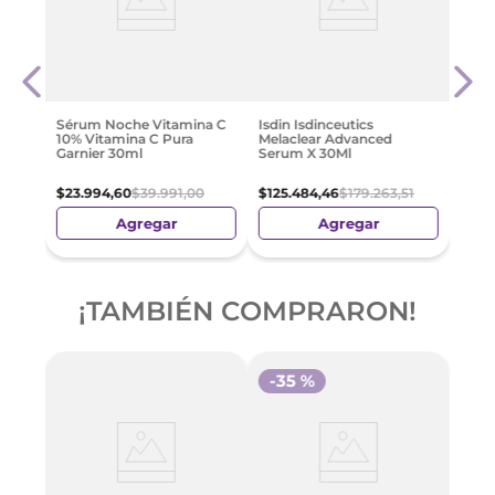
Anua
ght
Ácid
ida
Seru
Para 
Con 
$
64
.
Sérum Noche Vitamina C
Isdin Isdinceutics
10% Vitamina C Pura
Melaclear Advanced
Garnier 30ml
Serum X 30Ml
$
23
.
994
,
60
$
39
.
991
,
00
$
125
.
484
,
46
$
179
.
263
,
51
Agregar
Agregar
¡TAMBIÉN COMPRARON!
-
35 %
-
3