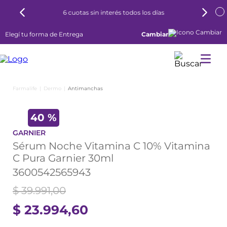
6 cuotas sin interés todos los días
Elegí tu forma de Entrega
Cambiar
Dermo
Antimanchas
40 %
GARNIER
Sérum Noche Vitamina C 10% Vitamina
C Pura Garnier 30ml
3600542565943
$
39
.
991
,
00
$
23
.
994
,
60