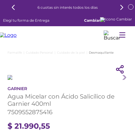
6 cuotas sin interés todos los días
Elegí tu forma de Entrega
Cambiar
Cuidado Personal
Cuidado de la piel
Desmaquillante
GARNIER
Agua Micelar con Ácido Salicílico de
Garnier 400ml
7509552875416
$
21
.
990
,
55