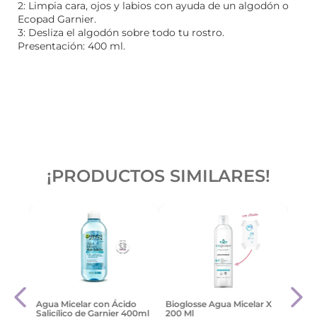
2: Limpia cara, ojos y labios con ayuda de un algodón o
Ecopad Garnier.
3: Desliza el algodón sobre todo tu rostro.
Presentación: 400 ml.
¡PRODUCTOS SIMILARES!
ico
Teatr
Agua Micelar con Ácido
Bioglosse Agua Micelar X
 Dual
Suav
Salicílico de Garnier 400ml
200 Ml
5 Ml