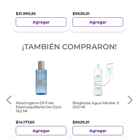
$
16
.
$
21
.
990
,
55
$
9629
,
01
Agregar
Agregar
¡TAMBIÉN COMPRARON!
Biog
Neutrogena Oil Free
Bioglosse Agua Micelar X
 200
Desm
Desmaquillante De Ojos
200 Ml
Limp
162 Ml
$
11
.
7
$
14
.
177
,
65
$
9629
,
01
Agregar
Agregar