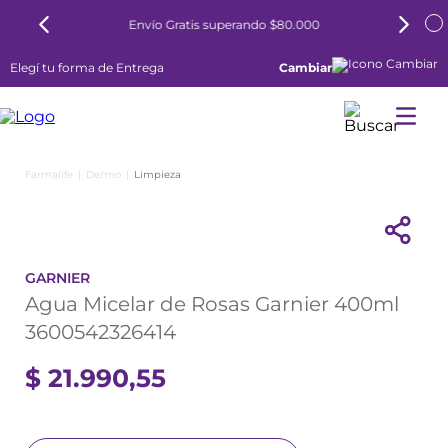
Envío Gratis superando $80.000
Elegí tu forma de Entrega
Cambiar
Dermo
Limpieza
GARNIER
Agua Micelar de Rosas Garnier 400ml
3600542326414
$
21
.
990
,
55