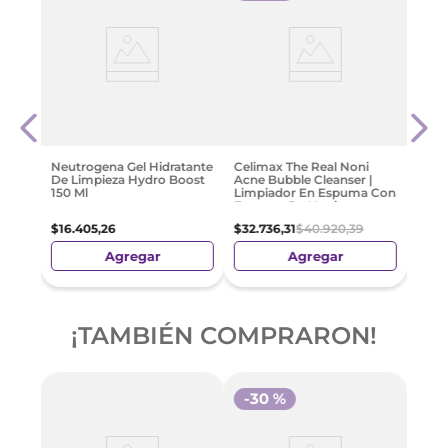
lar
Mixs
Oil 1
Limp
Ferm
$
49
.
Neutrogena Gel Hidratante
Celimax The Real Noni
De Limpieza Hydro Boost
Acne Bubble Cleanser |
150 Ml
Limpiador En Espuma Con
Extracto De Noni
$
16
.
405
,
26
$
32
.
736
,
31
$
40
.
920
,
39
Agregar
Agregar
¡TAMBIÉN COMPRARON!
-
30 %