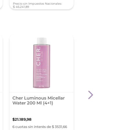
Precio sin Impuestos Nacionales:
Precio sin Impuestos Nacionale
$
46
.
241
,
89
$
30
.
165
,
17
Cher Luminous Micellar
Eucerin Dermatoclea
Water 200 Ml (4+1)
De Limpieza Facial 
Ácido Hialurónico Pie
Sensible 200 Ml
$
21
.
189
,
98
$
55
.
952
,
69
6 cuotas sin interés de $ 3531,66
6 cuotas sin interés de $ 9