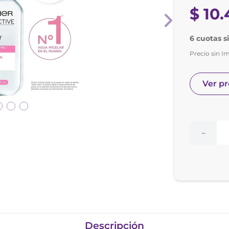
nol
$
10
.
ura
6 cuotas s
Precio sin I
Ver p
－
Descripción