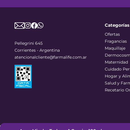
Categorías
Ofertas
Fragancias
Pellegrini 645
Maquillaje
Corrientes - Argentina
Dermocosm
atencionalcliente@farmalife.com.ar
Maternidad
Cuidado Per
Hogar y Ali
Salud y Far
Recetario O