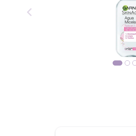
reti
tint