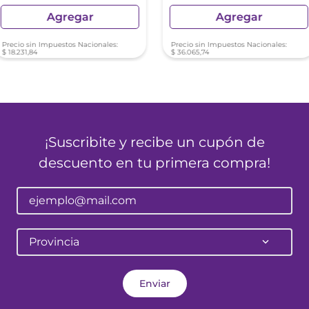
Agregar
Agregar
Precio sin Impuestos Nacionales:
Precio sin Impuestos Nacionales:
$
18
.
231
,
84
$
36
.
065
,
74
¡Suscribite y recibe un cupón de
descuento en tu primera compra!
Provincia
Enviar