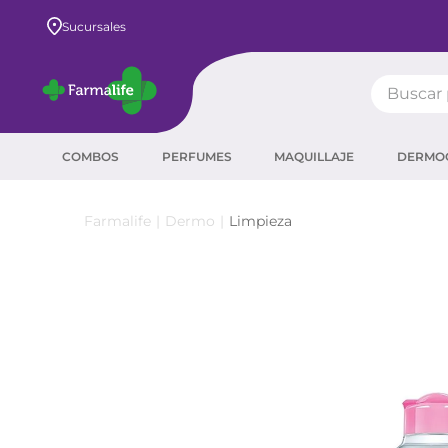
Envío GRATIS a todo el país desde $80.000
Sucursales
Buscar pr
TÉRMIN
COMBOS
PERFUMES
MAQUILLAJE
DERMO
prot
ser
Dermo
Limpieza
sha
crea
prot
agua
corr
másc