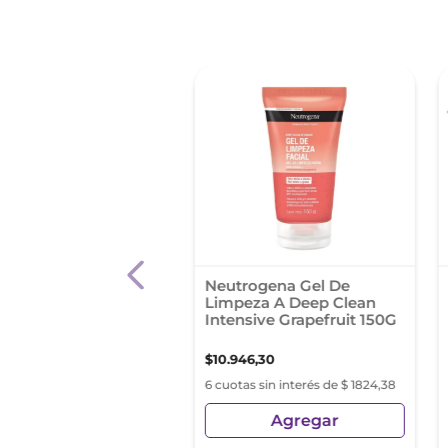
ia Aqua Mat Gel
Neutrogena Gel De
l Loc
Limpeza A Deep Clean
Intensive Grapefruit 150G
99
,
86
$
10
.
946
,
30
s sin interés de $ 6083,31
6 cuotas sin interés de $ 1824,38
Agregar
Agregar