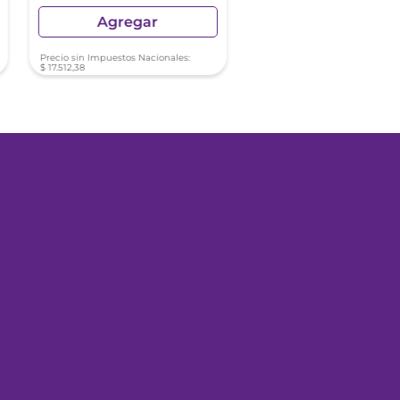
Agregar
Agregar
Precio sin Impuestos Nacionales:
Precio sin Impuestos Nacionale
$
17
.
512
,
38
$
46
.
241
,
89