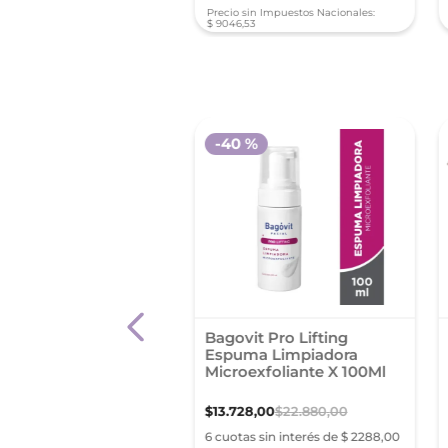
sin Impuestos Nacionales:
Precio sin Impuestos Nacionales:
5
,
17
$
9046
,
53
-
40 %
miento Para El Acné
Bagovit Pro Lifting
lar Gel Pieles Grasas
Espuma Limpiadora
l La Roche-Posay
Microexfoliante X 100Ml
74
,
78
$
13
.
728
,
00
$
22
.
880
,
00
s sin interés de $ 11.729,13
6 cuotas sin interés de $ 2288,00