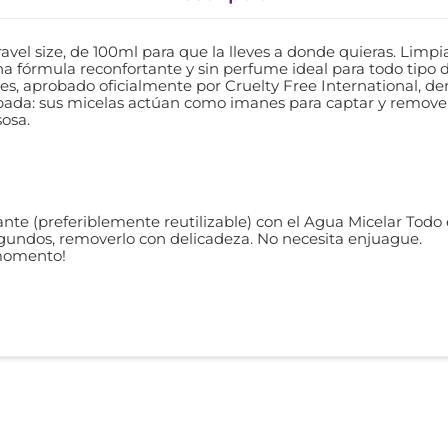
avel size, de 100ml para que la lleves a donde quieras. Limpi
 Una fórmula reconfortante y sin perfume ideal para todo tipo d
les, aprobado oficialmente por Cruelty Free International, d
ada: sus micelas actúan como imanes para captar y remover 
sosa.
te (preferiblemente reutilizable) con el Agua Micelar Todo
 segundos, removerlo con delicadeza. No necesita enjuague.
 momento!