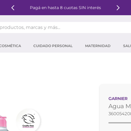
Pagá en hasta 8 cuotas SIN interés
oductos, marcas y más...
OS MÁS BUSCADOS
COSMÉTICA
CUIDADO PERSONAL
MATERNIDAD
SAL
ector solar
um
mpoo
tina
eina
GARNIER
 micelar
Agua Mi
ector
36005420
ara pestañas