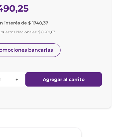
490
,
25
in interés de $ 1748,37
mpuestos Nacionales:
$
8669
,
63
romociones bancarias
Agregar al carrito
＋