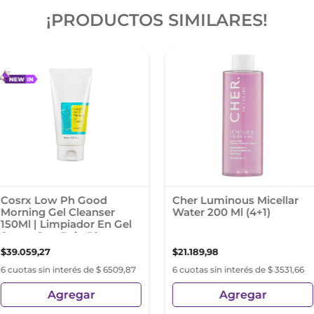
¡PRODUCTOS SIMILARES!
Cosrx Low Ph Good
Cher Luminous Micellar
Morning Gel Cleanser
Water 200 Ml (4+1)
150Ml | Limpiador En Gel
Suave Con Bajo Ph
$
39
.
059
,
27
$
21
.
189
,
98
6 cuotas sin interés de $ 6509,87
6 cuotas sin interés de $ 3531,66
Agregar
Agregar