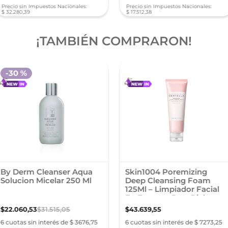
Precio sin Impuestos Nacionales:
Precio sin Impuestos Nacionales:
$
32
.
280
,
39
$
17
.
512
,
38
¡TAMBIÉN COMPRARON!
-
30 %
By Derm Cleanser Aqua
Skin1004 Poremizing
Solucion Micelar 250 Ml
Deep Cleansing Foam
125Ml – Limpiador Facial
En Espuma Para Pieles
Mixtas Y Oleosas
$
22
.
060
,
53
$
31
.
515
,
05
$
43
.
639
,
55
6 cuotas sin interés de $ 3676,75
6 cuotas sin interés de $ 7273,25