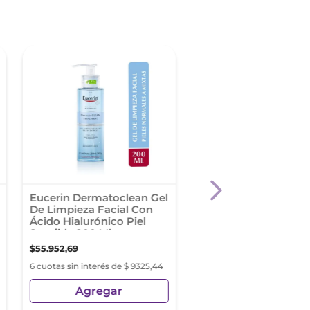
Eucerin Dermatoclean Gel
Eximia Hyalu Sensiti
De Limpieza Facial Con
Aqua Gel X 190 Ml
Ácido Hialurónico Piel
Sensible 200 Ml
$
55
.
952
,
69
$
36
.
499
,
86
6 cuotas sin interés de $ 9325,44
6 cuotas sin interés de $ 6
Agregar
Agregar