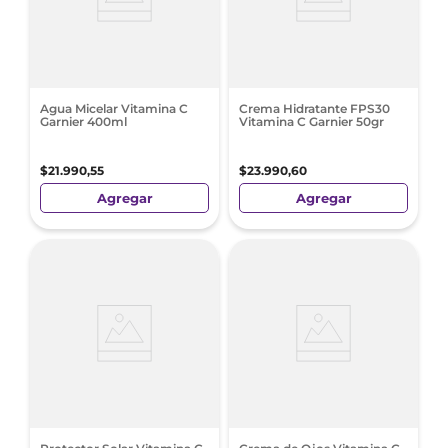
Agua Micelar Vitamina C
Crema Hidratante FPS30
Garnier 400ml
Vitamina C Garnier 50gr
$
21
.
990
,
55
$
23
.
990
,
60
Agregar
Agregar