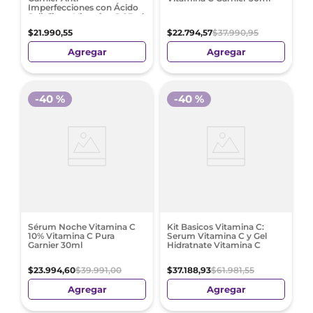
Imperfecciones con Ácido
Salicílico y Vitamina C 85ml
$
21
.
990
,
55
$
22
.
794
,
57
$
37
.
990
,
95
Agregar
Agregar
-
40 %
-
40 %
Sérum Noche Vitamina C
Kit Basicos Vitamina C:
10% Vitamina C Pura
Serum Vitamina C y Gel
Garnier 30ml
Hidratnate Vitamina C
$
23
.
994
,
60
$
39
.
991
,
00
$
37
.
188
,
93
$
61
.
981
,
55
Agregar
Agregar