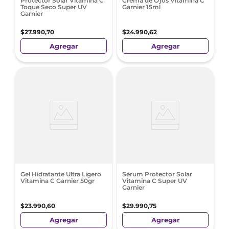
Protector Solar Vitamina C
Crema de Ojos Vitamina C
Toque Seco Super UV
Garnier 15ml
Garnier
$
27
.
990
,
70
$
24
.
990
,
62
Agregar
Agregar
Gel Hidratante Ultra Ligero
Sérum Protector Solar
Vitamina C Garnier 50gr
Vitamina C Super UV
Garnier​
$
23
.
990
,
60
$
29
.
990
,
75
Agregar
Agregar