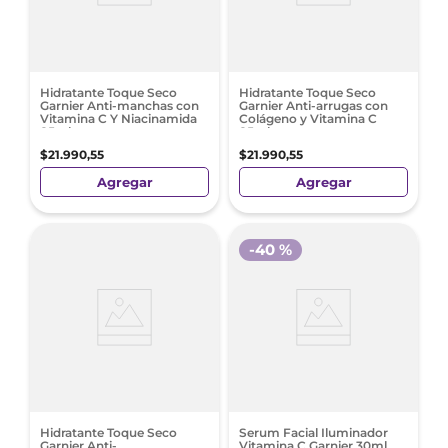
Hidratante Toque Seco
Hidratante Toque Seco
Garnier Anti-manchas con
Garnier Anti-arrugas con
Vitamina C Y Niacinamida
Colágeno y Vitamina C
85ml
85ml
$
21
.
990
,
55
$
21
.
990
,
55
Agregar
Agregar
-
40 %
Hidratante Toque Seco
Serum Facial Iluminador
Garnier Anti-
Vitamina C Garnier 30ml