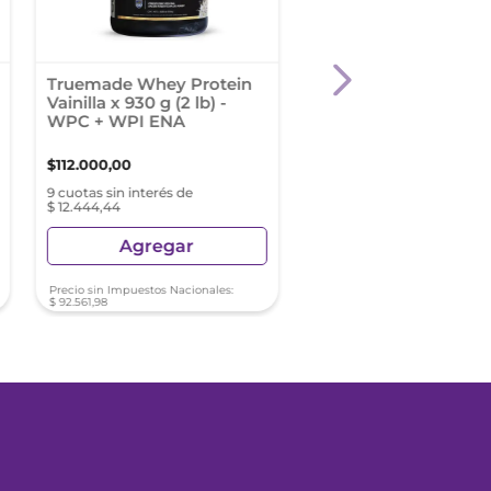
Truemade Whey Protein
Metabolic Cla Suple
Vainilla x 930 g (2 lb) -
Dietario 60 Capsulas
WPC + WPI ENA
$
112
.
000
,
00
$
50
.
696
,
40
9 cuotas sin interés de
9 cuotas sin interés de $ 5
$ 12.444,44
Agregar
Agregar
Precio sin Impuestos Nacionales:
Precio sin Impuestos Nacionale
$
92
.
561
,
98
$
41
.
897
,
85