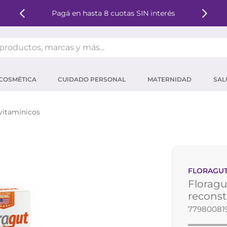
Pagá en hasta 8 cuotas SIN interés
oductos, marcas y más...
OS MÁS BUSCADOS
COSMÉTICA
CUIDADO PERSONAL
MATERNIDAD
SAL
ector solar
um
vitamínicos
tina
mpoo
eina
FLORAGU
 micelar
Floragu
ector
reconst
779800819
ara pestañas