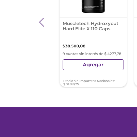
xon Efervecente
Muscletech Hydroxycut
r Limón
Hard Elite X 110 Caps
rimidos X 10
30
,
00
$
38
.
500
,
08
s sin interés de $ 1525,55
9 cuotas sin interés de $ 4277,78
Agregar
Agregar
Precio sin Impuestos Nacionales:
$
31
.
818
,
25