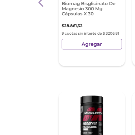
e Polvo Vainilla x
Biomag Bisglicinato De
 g - Suplemento
Magnesio 300 Mg
cional para Adultos
Cápsulas X 30
572
,
87
$
28
.
861
,
32
as sin interés de
9 cuotas sin interés de $ 3206,81
52,54
Agregar
Agregar
sin Impuestos Nacionales:
21
,
38