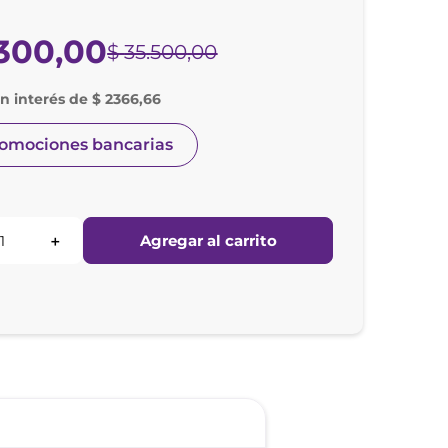
300
,
00
$
35
.
500
,
00
in interés de $ 2366,66
romociones bancarias
Agregar al carrito
＋