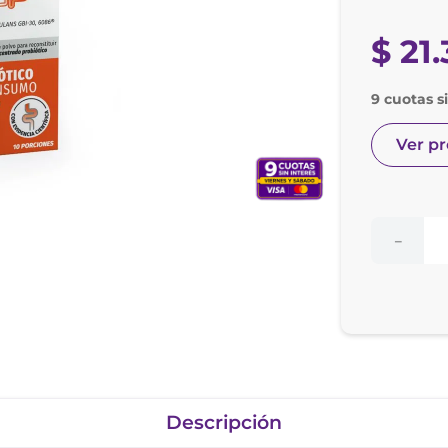
nol
e posay
$
21
.
9 cuotas s
Ver p
－
Descripción