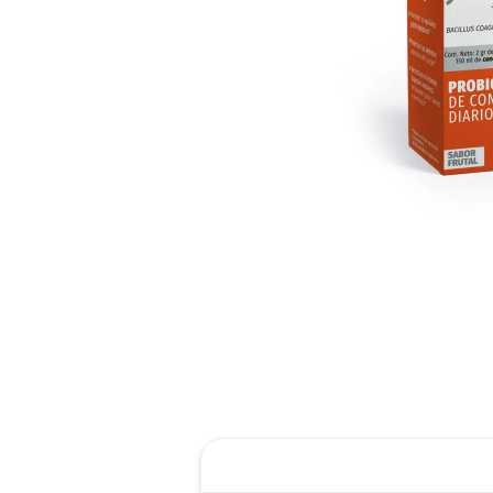
reti
roch