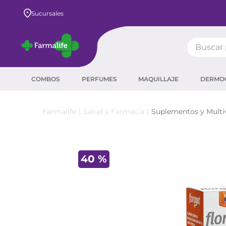
Envío GRATIS a todo el país desde $80.000
Sucursales
Buscar pr
TÉRMIN
COMBOS
PERFUMES
MAQUILLAJE
DERMO
prot
ser
Salud y Farmacia
Suplementos y Multi
crea
sha
40 %
prot
agua
corr
másc