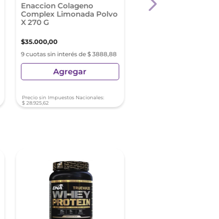
Enaccion Colageno
Muscletech Hydroxy
Complex Limonada Polvo
Hard Elite X 110 Caps
X 270 G
$
35
.
000
,
00
$
38
.
500
,
08
9 cuotas sin interés de $ 3888,88
9 cuotas sin interés de $ 4
Agregar
Agregar
Precio sin Impuestos Nacionales:
Precio sin Impuestos Nacionale
$
28
.
925
,
62
$
31
.
818
,
25