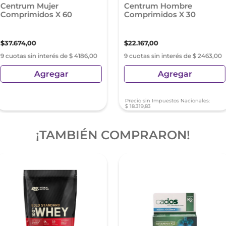
Centrum Mujer
Centrum Hombre
Comprimidos X 60
Comprimidos X 30
$
37
.
674
,
00
$
22
.
167
,
00
9 cuotas sin interés de $ 4186,00
9 cuotas sin interés de $ 2463,00
Agregar
Agregar
Precio sin Impuestos Nacionales:
$
18
.
319
,
83
¡TAMBIÉN COMPRARON!