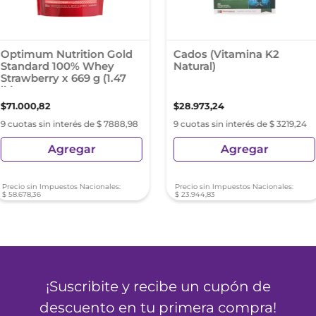
Optimum Nutrition Gold
Cados (Vitamina K2
Standard 100% Whey
Natural)
Strawberry x 669 g (1.47
lb)
$
71
.
000
,
82
$
28
.
973
,
24
9 cuotas sin interés de $ 7888,98
9 cuotas sin interés de $ 3219,24
Agregar
Agregar
Precio sin Impuestos Nacionales:
Precio sin Impuestos Nacionales:
$
58
.
678
,
36
$
23
.
944
,
83
¡Suscribite y recibe un cupón de
descuento en tu primera compra!