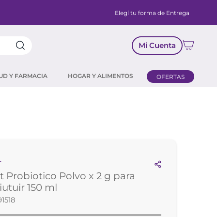
Elegí tu forma de Entrega
Mi Cuenta
UD Y FARMACIA
HOGAR Y ALIMENTOS
OFERTAS
T
t Probiotico Polvo x 2 g para
iutuir 150 ml
1518