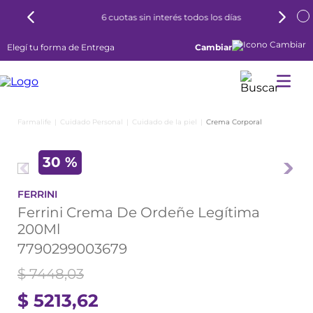
6 cuotas sin interés todos los días
Elegí tu forma de Entrega
Cambiar
Cuidado Personal
Cuidado de la piel
Crema Corporal
30 %
FERRINI
Ferrini Crema De Ordeñe Legítima
200Ml
7790299003679
$
7448
,
03
$
5213
,
62