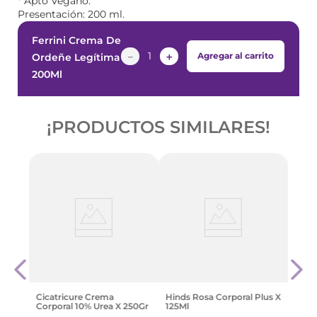
* Apto Vegano.
Presentación: 200 ml.
Ferrini Crema De
－
＋
Agregar al carrito
Ordeñe Legítima
200Ml
¡PRODUCTOS SIMILARES!
-
4
0%
Mide
Fami
$
10
.
Cicatricure Crema
Hinds Rosa Corporal Plus X
Corporal 10% Urea X 250Gr
125Ml