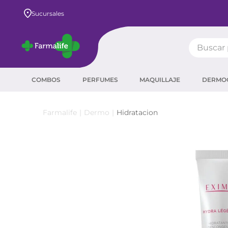
Sucursales
Buscar pr
TÉRMIN
COMBOS
PERFUMES
MAQUILLAJE
DERMO
prot
ser
Dermo
Hidratacion
crea
sha
prot
agua
corr
masc