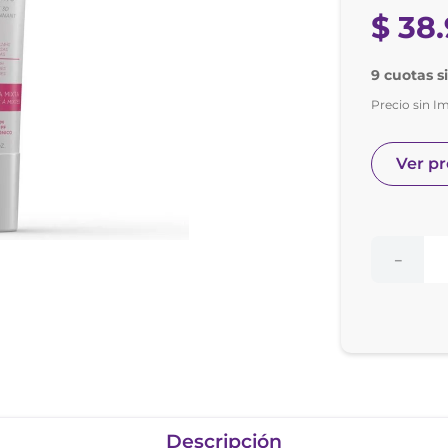
nol
$
38
.
ura
9 cuotas s
Precio sin I
Ver p
－
Descripción