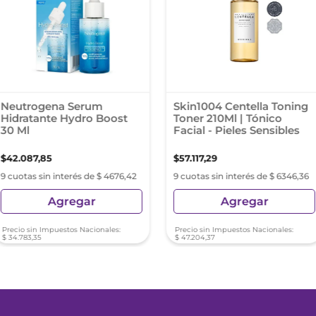
Neutrogena Serum
Skin1004 Centella Toning
Hidratante Hydro Boost
Toner 210Ml | Tónico
30 Ml
Facial - Pieles Sensibles
$
42
.
087
,
85
$
57
.
117
,
29
9 cuotas sin interés de $ 4676,42
9 cuotas sin interés de $ 6346,36
Agregar
Agregar
Precio sin Impuestos Nacionales:
Precio sin Impuestos Nacionales:
$
34
.
783
,
35
$
47
.
204
,
37