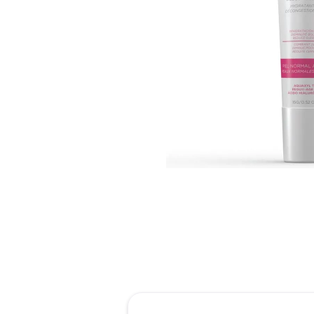
reti
tint