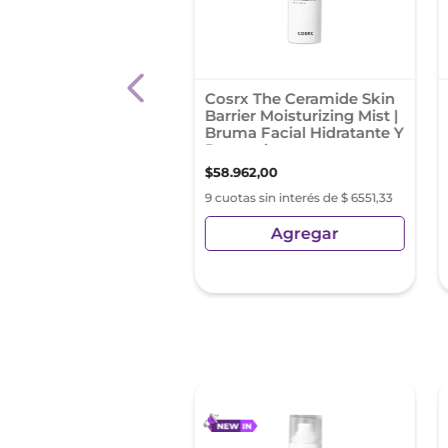
 Nutratopic Lotion
Cosrx The Ceramide Skin
 - Loción Corporal
Barrier Moisturizing Mist |
iente Zonas
Bruma Facial Hidratante Y
nsas Cuidado Y
Reparadora
cción Piel Atópica
480
,
04
$
58
.
962
,
00
s sin interés de $ 12.164,44
9 cuotas sin interés de $ 6551,33
Agregar
Agregar
sin Impuestos Nacionales:
9
,
37