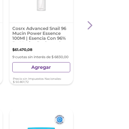
Cosrx Advanced Snail 96
Coony Q10 Essence
Mucin Power Essence
Mascarilla 1 Unidad
100Ml | Esencia Con 96%
De Mucina De Caracol
$
61
.
470
,
08
$
5498
,
96
9 cuotas sin interés de $ 6830,00
9 cuotas sin interés de $ 61
Agregar
Agregar
Precio sin Impuestos Nacionales:
Precio sin Impuestos Nacionale
$
50
.
801
,
72
$
4544
,
60