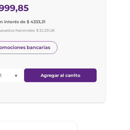
999
,
85
in interés de $ 4333,31
mpuestos Nacionales:
$
32
.
231
,
28
romociones bancarias
Agregar al carrito
＋