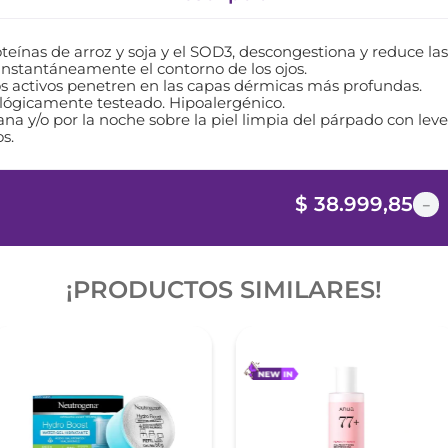
eínas de arroz y soja y el SOD3, descongestiona y reduce la
 instantáneamente el contorno de los ojos.
los activos penetren en las capas dérmicas más profundas.
ológicamente testeado. Hipoalergénico.
na y/o por la noche sobre la piel limpia del párpado con leve
os.
$
38
.
999
,
85
－
¡PRODUCTOS SIMILARES!