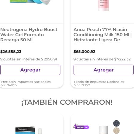
Neutrogena Hydro Boost
Anua Peach 77% Niacin
Water Gel Formato
Conditioning Milk 150 Ml |
Recarga 50 Ml
Hidratante Ligera De
Extracto De Durazno
$
26
.
558
,
23
$
65
.
000
,
92
9 cuotas sin interés de $ 2950,91
9 cuotas sin interés de $ 7222,32
Agregar
Agregar
Precio sin Impuestos Nacionales:
Precio sin Impuestos Nacionales:
$
21
.
948
,
95
$
53
.
719
,
77
¡TAMBIÉN COMPRARON!