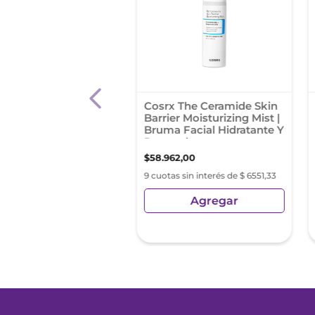
ia Hydra Riche
Cosrx The Ceramide Skin
ss X 50
Barrier Moisturizing Mist |
Bruma Facial Hidratante Y
Reparadora
99
,
81
$
58
.
962
,
00
as sin interés de $ 5388,86
9 cuotas sin interés de $ 6551,33
Agregar
Agregar
sin Impuestos Nacionales:
2
,
49