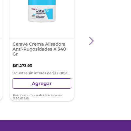
Cerave Crema Alisadora
Cher Ultraglow Crea
Anti-Rugosidades X 340
Ml (4+1)
Gr
$
61
.
273
,
93
$
28
.
689
,
97
9 cuotas sin interés de $ 6808,21
9 cuotas sin interés de $ 31
Agregar
Agregar
Precio sin Impuestos Nacionales:
Precio sin Impuestos Nacionale
$
50
.
639
,
61
$
23
.
710
,
72