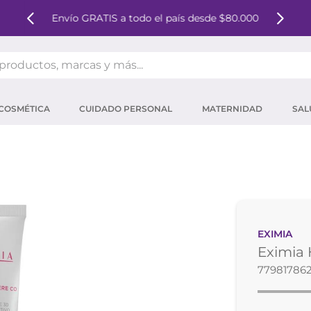
Envío GRATIS a todo el país desde $80.000
oductos, marcas y más...
OS MÁS BUSCADOS
COSMÉTICA
CUIDADO PERSONAL
MATERNIDAD
SAL
ector solar
um
tina
mpoo
eina
EXIMIA
 micelar
Eximia 
ector
77981786
ara pestañas