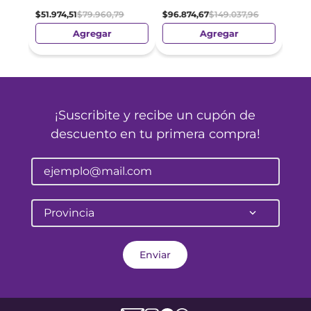
$
51
.
974
,
51
$
79
.
960
,
79
$
96
.
874
,
67
$
149
.
037
,
96
Agregar
Agregar
¡Suscribite y recibe un cupón de
descuento en tu primera compra!
Provincia
Enviar