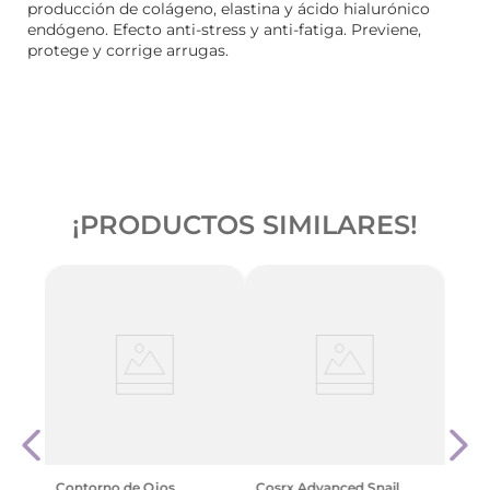
producción de colágeno, elastina y ácido hialurónico
endógeno. Efecto anti-stress y anti-fatiga. Previene,
protege y corrige arrugas.
¡PRODUCTOS SIMILARES!
Natur
Cavi
Cont
Reaf
X 15M
$
54
.
Contorno de Ojos
Cosrx Advanced Snail