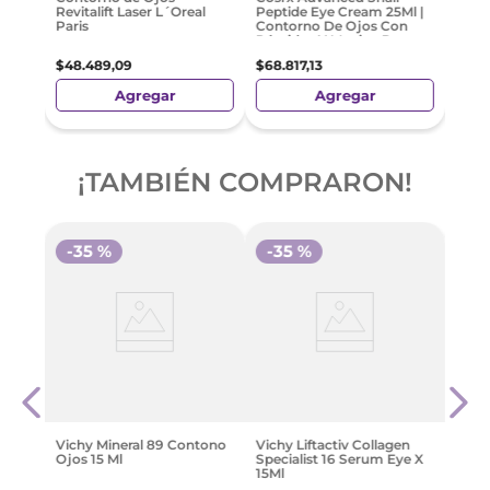
Revitalift Laser L´Oreal
Peptide Eye Cream 25Ml |
Paris
Contorno De Ojos Con
Péptidos Y Mucina De
Caracol
$
48
.
489
,
09
$
68
.
817
,
13
Agregar
Agregar
¡TAMBIÉN COMPRARON!
-
35 %
-
35 %
rmic
Skin
Baku
– Co
$
51
.
5
Vichy Mineral 89 Contono
Vichy Liftactiv Collagen
Ojos 15 Ml
Specialist 16 Serum Eye X
15Ml