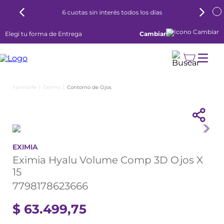
6 cuotas sin interés todos los días
Elegí tu forma de Entrega
Cambiar
Dermo
Contorno de Ojos
EXIMIA
Eximia Hyalu Volume Comp 3D Ojos X
15
7798178623666
$
63
.
499
,
75