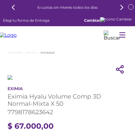
6 cuotas sin interés todos los días
Elegí tu forma de Entrega
Cambiar
Dermo
Antiedad
EXIMIA
Eximia Hyalu Volume Comp 3D
Normal-Mixta X 50
7798178623642
$
67
.
000
,
00