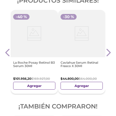
¡PRODUCTOS SIMILARES!
-
40 %
-
30 %
-
2
Vt Re
iento
Seru
0Ml
Inte
$
81
.
La Roche Posay Retinol B3
Caviahue Serum Retinal
Serum 30Ml
Frasco X 30Ml
$
101
.
956
,
20
$
169
.
927
,
00
$
44
.
800
,
00
$
64
.
000
,
00
Agregar
Agregar
¡TAMBIÉN COMPRARON!