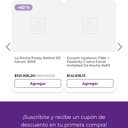
-
40 %
Eucer
Elast
Anti
Refil
$
148
La Roche Posay Retinol B3
Eucerin Hyaluron-Filler +
Serum 30Ml
Elasticity Crema Facial
Antiedad De Noche Refill
50 Ml
$
101
.
956
,
20
$
169
.
927
,
00
$
141
.
618
,
13
Agregar
Agregar
¡Suscribite y recibe un cupón de
descuento en tu primera compra!