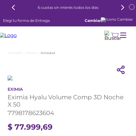
6 cuotas sin interés todos los días
Elegí tu forma de Entrega
Cambiar
Dermo
Antiedad
EXIMIA
Eximia Hyalu Volume Comp 3D Noche
X 50
7798178623604
$
77
.
999
,
69