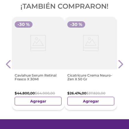
¡TAMBIÉN COMPRARON!
-
30 %
-
30 %
-
4
el
Vichy
Speci
$
100
Caviahue Serum Retinal
Cicatricure Crema Neuro-
Frasco X 30Ml
Zen X 50 Gr
$
44
.
800
,
00
$
64
.
000
,
00
$
26
.
474
,
00
$
37
.
820
,
00
Agregar
Agregar