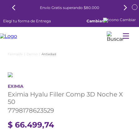
Envío Gratis superando $80.000
Elegí tu forma de Entrega
Cambiar
Dermo
Antiedad
EXIMIA
Eximia Hyalu Filler Comp 3D Noche X
50
7798178623529
$
66
.
499
,
74