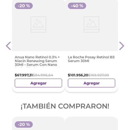
-
20 %
-
40 %
s
Eucer
Elast
Anti
Refil
6
$
148
Anua Nano Retinol 0.3% +
La Roche Posay Retinol B3
Niacin Renewing Serum
Serum 30Ml
30Ml – Serum Con Nano
Retinol Reduce Arrugas Y
Manchas
$
67
.
997
,
31
$
84
.
996
,
64
$
101
.
956
,
20
$
169
.
927
,
00
Agregar
Agregar
¡TAMBIÉN COMPRARON!
-
20 %
-
4