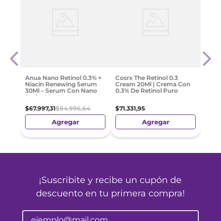
Vichy
Speci
$
100
Anua Nano Retinol 0.3% +
Cosrx The Retinol 0.3
Niacin Renewing Serum
Cream 20Ml | Crema Con
30Ml – Serum Con Nano
0.3% De Retinol Puro
Retinol Reduce Arrugas Y
Manchas
$
67
.
997
,
31
$
84
.
996
,
64
$
71
.
331
,
95
Agregar
Agregar
¡Suscribite y recibe un cupón de
descuento en tu primera compra!