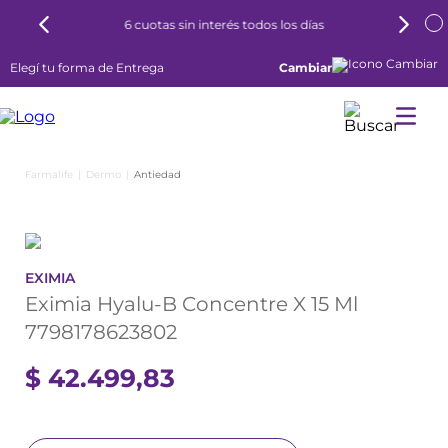
6 cuotas sin interés todos los días
Elegí tu forma de Entrega
Cambiar
Dermo
Antiedad
EXIMIA
Eximia Hyalu-B Concentre X 15 Ml
7798178623802
$
42
.
499
,
83