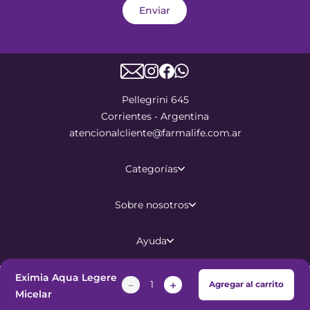
Enviar
Pellegrini 645
Corrientes - Argentina
atencionalcliente@farmalife.com.ar
Categorías
Sobre nosotros
Ayuda
Eximia Aqua Legere
－
＋
Agregar al carrito
©
2026
Todos los derechos
Micelar
reservados