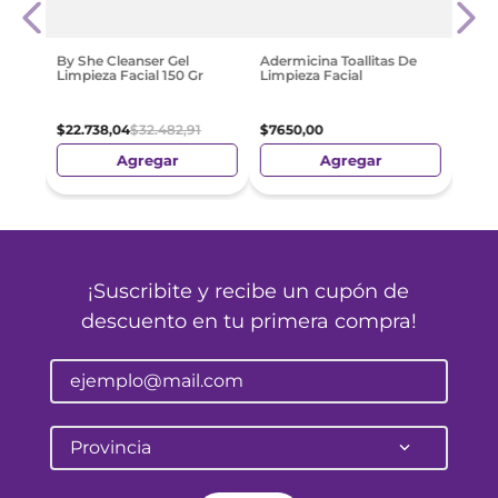
Limp
Reequ
$
52
.
By She Cleanser Gel
Adermicina Toallitas De
Limpieza Facial 150 Gr
Limpieza Facial
$
22
.
738
,
04
$
32
.
482
,
91
$
7650
,
00
Agregar
Agregar
¡Suscribite y recibe un cupón de
descuento en tu primera compra!
Provincia