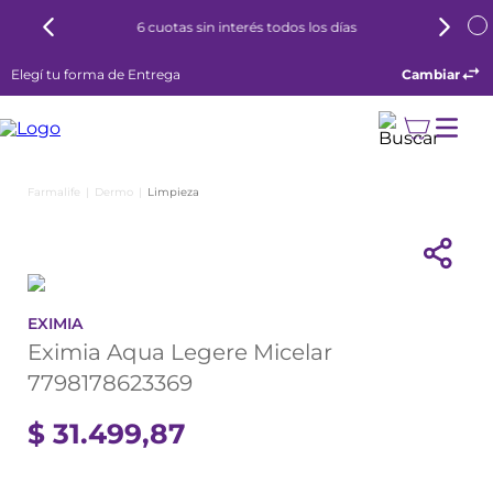
6 cuotas sin interés todos los días
Elegí tu forma de Entrega
Cambiar
Dermo
Limpieza
EXIMIA
Eximia Aqua Legere Micelar
7798178623369
$
31
.
499
,
87