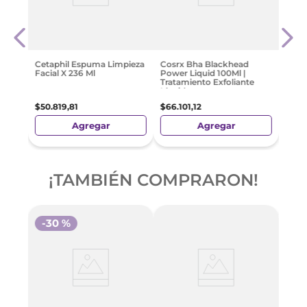
Cera
0Ml
Hidra
Norm
$
38
.
Cetaphil Espuma Limpieza
Cosrx Bha Blackhead
Facial X 236 Ml
Power Liquid 100Ml |
Tratamiento Exfoliante
Líquido
$
50
.
819
,
81
$
66
.
101
,
12
Agregar
Agregar
¡TAMBIÉN COMPRARON!
-
30 %
e
Cera