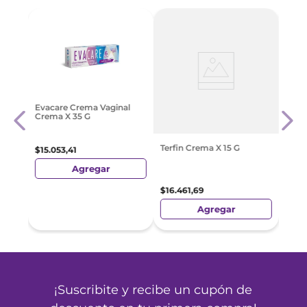
oll-
Bago
Evacare Crema Vaginal
Caps
Crema X 35 G
$
12
.
5
Terfin Crema X 15 G
$
15
.
053
,
41
Agregar
$
16
.
461
,
69
Agregar
¡Suscribite y recibe un cupón de