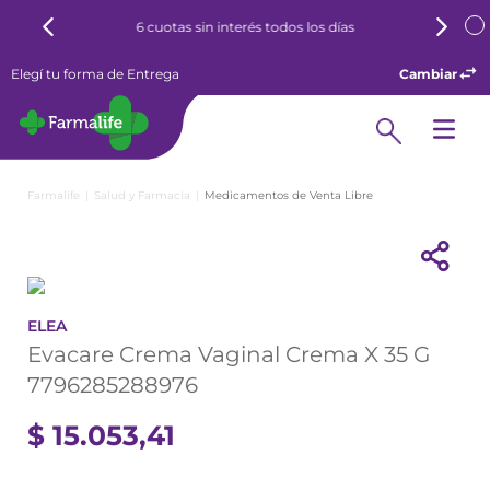
6 cuotas sin interés todos los días
Elegí tu forma de Entrega
Cambiar
Salud y Farmacia
Medicamentos de Venta Libre
ELEA
Evacare Crema Vaginal Crema X 35 G
7796285288976
$
15
.
053
,
41