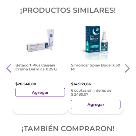
¡PRODUCTOS SIMILARES!
ida
Genio
Betacort Plus Cassara
Sinroncar Spray Bucal X 50
10
Comp
Crema Dérmica X 25 G
Ml
$
303
$
20
.
540
,
00
$
14
.
939
,
86
6 cuotas sin interés de
Agregar
$ 2489,97
Agregar
¡TAMBIÉN COMPRARON!