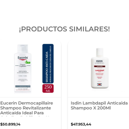
¡PRODUCTOS SIMILARES!
Eucerin Dermocapillaire
Isdin Lambdapil Anticaida
Shampoo Revitalizante
Shampoo X 200Ml
Anticaída Ideal Para
Cabellos Debilitados X
250 Ml
$
50
.
899
,
14
$
47
.
953
,
44