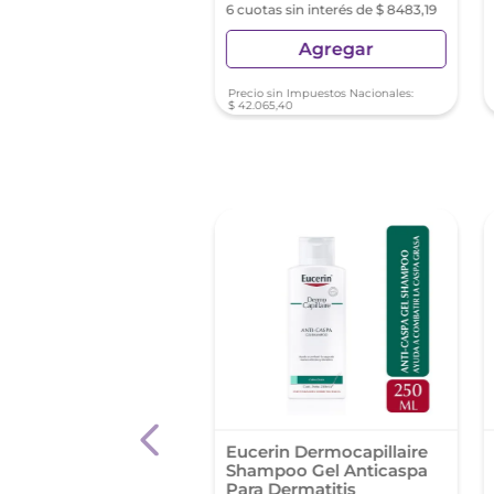
as sin interés de $ 9627,89
6 cuotas sin interés de $ 8483,19
Agregar
Agregar
sin Impuestos Nacionales:
Precio sin Impuestos Nacionales:
1
,
61
$
42
.
065
,
40
y Dercos Thechnique
Eucerin Dermocapillaire
Caspa Para Cabello
Shampoo Gel Anticaspa
 200 Ml
Para Dermatitis