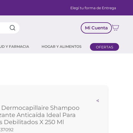
Elegí tu forma de Entrega
Mi Cuenta
UD Y FARMACIA
HOGAR Y ALIMENTOS
OFERTAS
n Dermocapillaire Shampoo
izante Anticaída Ideal Para
s Debilitados X 250 Ml
37092