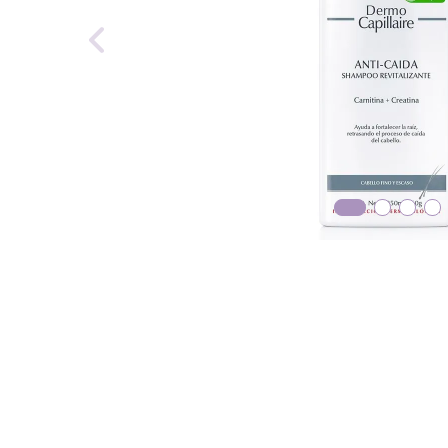
roch
des