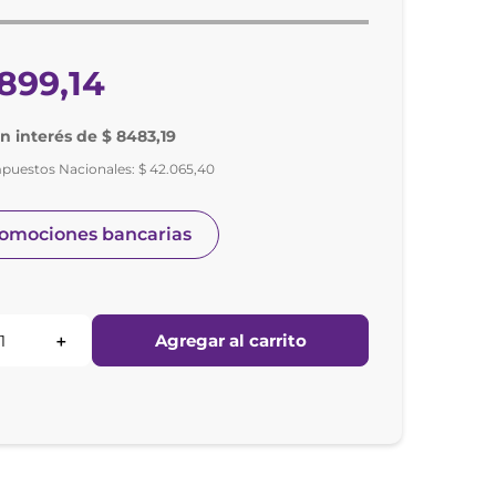
899
,
14
in interés de $ 8483,19
mpuestos Nacionales:
$
42
.
065
,
40
romociones bancarias
Agregar al carrito
＋