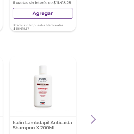
6 cuotas sin interés de $ 11.418,28
6 cuotas sin interés de $ 11
Agregar
Agregar
Precio sin Impuestos Nacionales:
Precio sin Impuestos Nacionale
$
56
.
619
,
57
$
59
.
334
,
39
Isdin Lambdapil Anticaida
Alsora Champú Cont
Shampoo X 200Ml
200 Ml