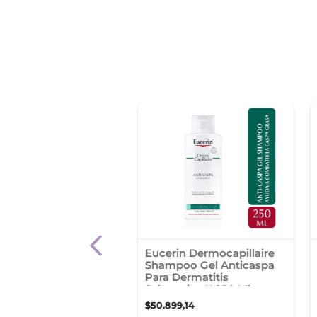
y Dercos Thechnique
Eucerin Dermocapillaire
Caspa Para Cabello
Shampoo Gel Anticaspa
 200 Ml
Para Dermatitis
Seborreica X 250 Ml
67
,
35
$
50
.
899
,
14