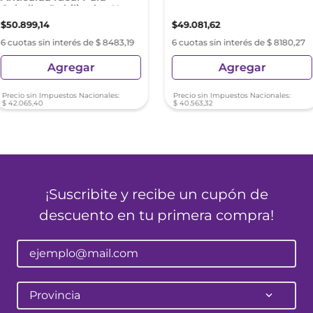
Cabellos Debilitados X
250 Ml
$
50
.
899
,
14
$
49
.
081
,
62
6 cuotas sin interés de $ 8483,19
6 cuotas sin interés de $ 8180,27
Agregar
Agregar
Precio sin Impuestos Nacionales:
Precio sin Impuestos Nacionales:
$
42
.
065
,
40
$
40
.
563
,
32
¡Suscribite y recibe un cupón de
descuento en tu primera compra!
Provincia