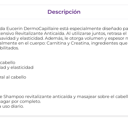
Descripción
ída Eucerin DermoCapillaire está especialmente diseñado pa
sivo Revitalizante Anticaída. Al utilizarse juntos, retrasa el
avidad y elasticidad. Además, le otorga volumen y espesor n
lmente en el cuerpo: Carnitina y Creatina, ingredientes que 
bilitados.
 cabello
ad y elasticidad
al al cabello
re Shampoo revitalizante anticaída y masajear sobre el cabe
uagar por completo.
 uso diario.