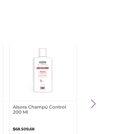
Alsora Champú Control
Kera-Solutions Másc
200 Ml
Reparadora
$
68
.
509
,
68
$
71
.
794
,
61