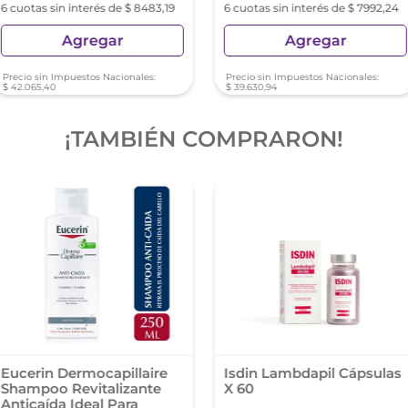
6 cuotas sin interés de $ 8483,19
6 cuotas sin interés de $ 7992,24
Agregar
Agregar
Precio sin Impuestos Nacionales:
Precio sin Impuestos Nacionales:
$
42
.
065
,
40
$
39
.
630
,
94
¡TAMBIÉN COMPRARON!
Eucerin Dermocapillaire
Isdin Lambdapil Cápsulas
Shampoo Revitalizante
X 60
Anticaída Ideal Para