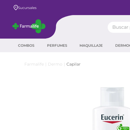
Envío GRATIS a todo el país desde $80.000
Sucursales
Buscar pr
TÉRMIN
COMBOS
PERFUMES
MAQUILLAJE
DERMO
prot
ser
Dermo
Capilar
crea
sha
prot
corr
agua
másc