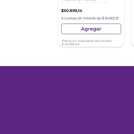
Seborreica X 250 Ml
67
,
35
$
50
.
899
,
14
as sin interés de $ 9627,89
6 cuotas sin interés de $ 8483,19
Agregar
Agregar
sin Impuestos Nacionales:
Precio sin Impuestos Nacionales:
1
,
61
$
42
.
065
,
40