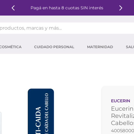
Pagá en hasta 8 cuotas SIN interés
oductos, marcas y más...
OS MÁS BUSCADOS
COSMÉTICA
CUIDADO PERSONAL
MATERNIDAD
SAL
ector solar
um
tina
mpoo
eina
EUCERIN
ector
Euceri
 micelar
Revital
Cabello
ara pestañas
40058000