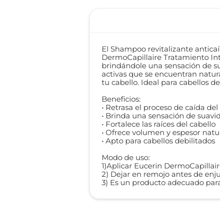
El Shampoo revitalizante antica
DermoCapillaire Tratamiento Inten
brindándole una sensación de su
activas que se encuentran natura
tu cabello. Ideal para cabellos de
Beneficios:
• Retrasa el proceso de caída del
• Brinda una sensación de suavid
• Fortalece las raíces del cabello
• Ofrece volumen y espesor natur
• Apto para cabellos debilitados
Modo de uso:
1)Aplicar Eucerin DermoCapillai
2) Dejar en remojo antes de enj
3) Es un producto adecuado para