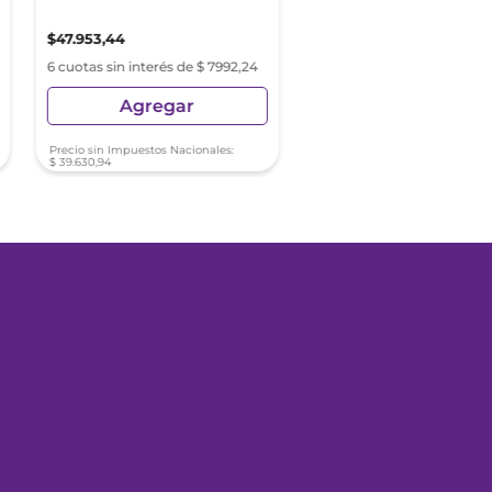
$
47
.
953
,
44
$
68
.
509
,
68
6 cuotas sin interés de $ 7992,24
6 cuotas sin interés de $ 11
Agregar
Agregar
Precio sin Impuestos Nacionales:
Precio sin Impuestos Nacionale
$
39
.
630
,
94
$
56
.
619
,
57