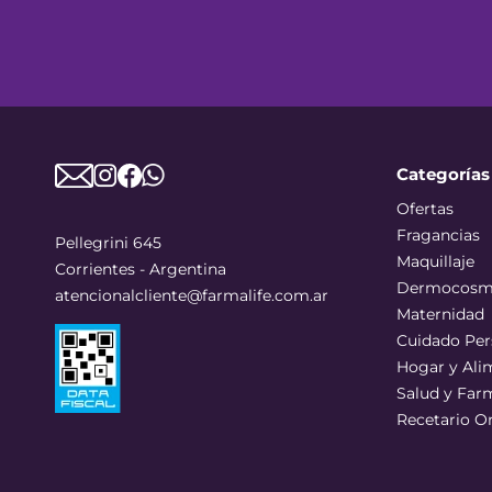
Categorías
Ofertas
Fragancias
Pellegrini 645
Maquillaje
Corrientes - Argentina
Dermocosm
atencionalcliente@farmalife.com.ar
Maternidad
Cuidado Per
Hogar y Ali
Salud y Far
Recetario O