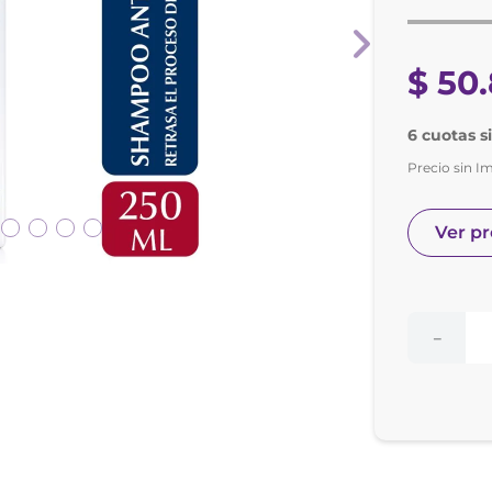
e posay
odorante
$
50
.
6 cuotas s
Precio sin I
Ver p
－