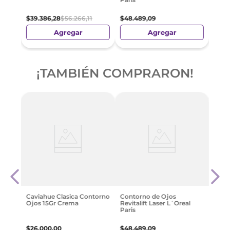
$
39
.
386
,
28
$
56
.
266
,
11
$
48
.
489
,
09
Agregar
Agregar
¡TAMBIÉN COMPRARON!
-
3
Isdin
Hyal
$
85
.
Caviahue Clasica Contorno
Contorno de Ojos
Ojos 15Gr Crema
Revitalift Laser L´Oreal
Paris
$
26
.
000
,
00
$
48
.
489
,
09