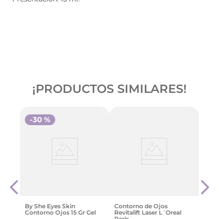
¡PRODUCTOS SIMILARES!
-
30 %
-
3
os
La R
Cont
$
96
.
By She Eyes Skin
Contorno de Ojos
Contorno Ojos 15 Gr Gel
Revitalift Laser L´Oreal
Paris