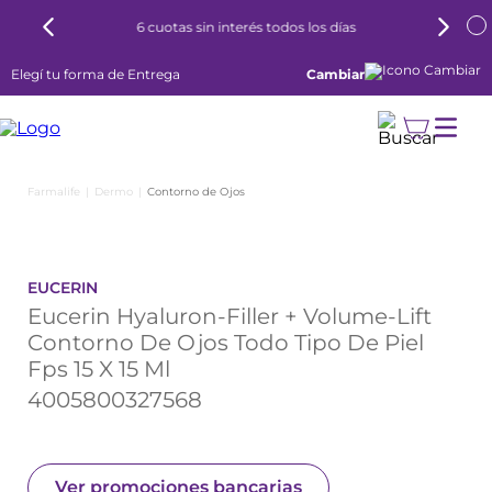
6 cuotas sin interés todos los días
Elegí tu forma de Entrega
Cambiar
Dermo
Contorno de Ojos
EUCERIN
Eucerin Hyaluron-Filler + Volume-Lift
Contorno De Ojos Todo Tipo De Piel
Fps 15 X 15 Ml
4005800327568
Ver promociones bancarias