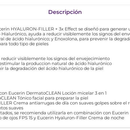
Descripción
erin HYALURON-FILLER + 3x Effect se diseñó para generar u
Hialurónico, ayuda a reducir visiblemente los signos del env
l de ácido hialurónico; y Enoxolona, para prevenir la degrada
para todo tipo de pieles
 reducir visiblemente los signos del envejecimiento
estimular la produccion natural de ácido hialurónico
r la degradación del ácido hialurónico de la piel
e con Eucerin DermatoCLEAN Loción micelar 3 en 1
CLEAN Tónico facial para preparar la piel
LER Crema antiarrugas de día con suaves golpes sobre el ros
ntos suaves
ltados, se recomienda utilizarla en combinación con Eucerin 
o de ojos FPS 15 y Eucerin Hyaluron-Filler Crema de noche