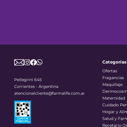
Categorías
Ofertas
Fragancias
Pellegrini 645
Maquillaje
Corrientes - Argentina
Dermocosm
atencionalcliente@farmalife.com.ar
Maternidad
Cuidado Per
Hogar y Ali
Salud y Far
Recetario O