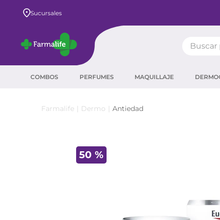
Envío GRATIS a todo el país desde $80.000
Sucursales
Buscar pr
TÉRMIN
COMBOS
PERFUMES
MAQUILLAJE
DERMO
prot
ser
Dermo
Antiedad
crea
sha
50 %
prot
agua
corr
másc