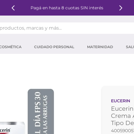
Pagá en hasta 8 cuotas SIN interés
oductos, marcas y más...
OS MÁS BUSCADOS
COSMÉTICA
CUIDADO PERSONAL
MATERNIDAD
SAL
ector solar
um
tina
mpoo
eina
EUCERIN
 micelar
Eucerin
ector
Crema A
Tipo De
ara pestañas
40059005