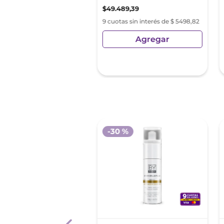
322
,
74
$
232
.
903
,
42
$
49
.
489
,
39
as sin interés de
9 cuotas sin interés de $ 5498,82
02,52
Agregar
Agregar
sin Impuestos Nacionales:
85
,
74
 %
-
30 %