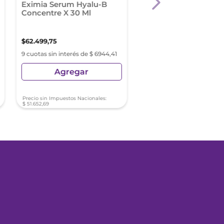
Eximia Serum Hyalu-B
Eucerin
Concentre X 30 Ml
Antienrojecimiento
Crema Facial De Día 
Sensible Fps 25 X 50
$
62
.
499
,
75
$
114
.
090
,
57
9 cuotas sin interés de $ 6944,41
9 cuotas sin interés de $ 12
Agregar
Agregar
Precio sin Impuestos Nacionales:
Precio sin Impuestos Nacionale
$
51
.
652
,
69
$
94
.
289
,
73