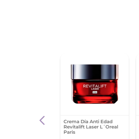
 %
 Isdinceutics A.G.E.
Crema Día Anti Edad
rse Day X 50Ml
Revitalift Laser L´Oreal
Paris