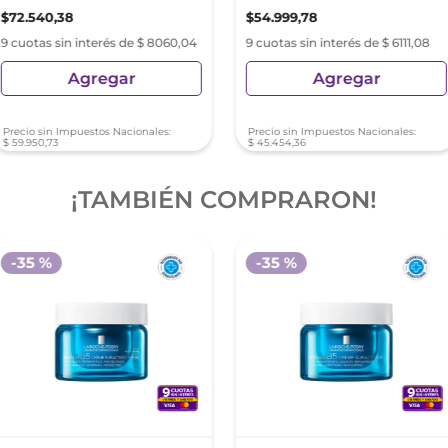
Acido Hialuronico
$
72
.
540
,
38
$
54
.
999
,
78
9 cuotas sin interés de $ 8060,04
9 cuotas sin interés de $ 6111,08
Agregar
Agregar
Precio sin Impuestos Nacionales:
Precio sin Impuestos Nacionales:
$
59
.
950
,
73
$
45
.
454
,
36
¡TAMBIÉN COMPRARON!
-
35 %
-
35 %