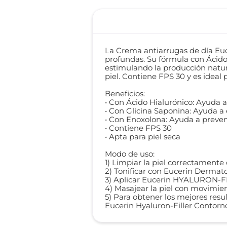
La Crema antiarrugas de día Euc
profundas. Su fórmula con Ácido 
estimulando la producción natura
piel. Contiene FPS 30 y es ideal 
Beneficios:
• Con Ácido Hialurónico: Ayuda a
• Con Glicina Saponina: Ayuda a 
• Con Enoxolona: Ayuda a preveni
• Contiene FPS 30
• Apta para piel seca
Modo de uso:
1) Limpiar la piel correctament
2) Tonificar con Eucerin Dermato
3) Aplicar Eucerin HYALURON-FIL
4) Masajear la piel con movimie
5) Para obtener los mejores resu
Eucerin Hyaluron-Filler Contorn