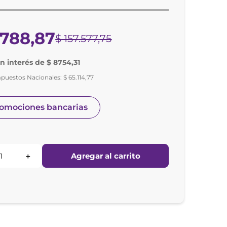
788
,
87
$
157
.
577
,
75
in interés de $ 8754,31
mpuestos Nacionales:
$
65
.
114
,
77
romociones bancarias
Agregar al carrito
＋