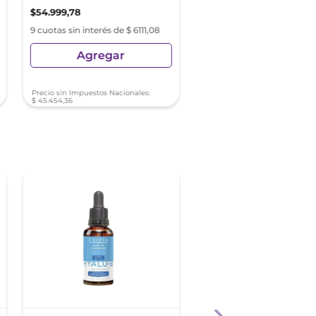
$
54
.
999
,
78
$
42
.
499
,
83
9 cuotas sin interés de $ 6111,08
9 cuotas sin interés de $ 4
Agregar
Agregar
Precio sin Impuestos Nacionales:
Precio sin Impuestos Nacionale
$
45
.
454
,
36
$
35
.
123
,
83