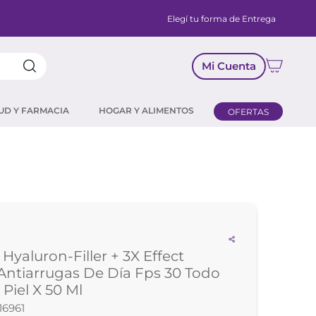
Elegí tu forma de Entrega
Mi Cuenta
UD Y FARMACIA
HOGAR Y ALIMENTOS
OFERTAS
 Hyaluron-Filler + 3X Effect
ntiarrugas De Día Fps 30 Todo
 Piel X 50 Ml
16961