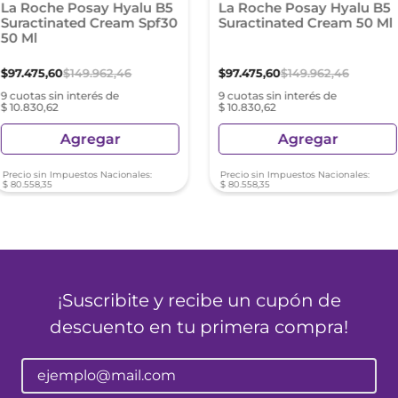
La Roche Posay Hyalu B5
La Roche Posay Hyalu B5
Suractinated Cream Spf30
Suractinated Cream 50 Ml
50 Ml
$
97
.
475
,
60
$
149
.
962
,
46
$
97
.
475
,
60
$
149
.
962
,
46
9 cuotas sin interés de
9 cuotas sin interés de
$ 10.830,62
$ 10.830,62
Agregar
Agregar
Precio sin Impuestos Nacionales:
Precio sin Impuestos Nacionales:
$
80
.
558
,
35
$
80
.
558
,
35
¡Suscribite y recibe un cupón de
descuento en tu primera compra!