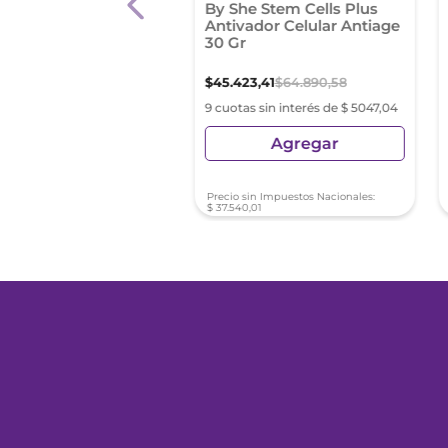
din Fusion Serum
By She Stem Cells Plus
arrugas
Antivador Celular Antiage
30 Gr
02
,
41
$
105
.
146
,
30
$
45
.
423
,
41
$
64
.
890
,
58
as sin interés de $ 8178,04
9 cuotas sin interés de $ 5047,04
Agregar
Agregar
sin Impuestos Nacionales:
Precio sin Impuestos Nacionales:
8
,
44
$
37
.
540
,
01