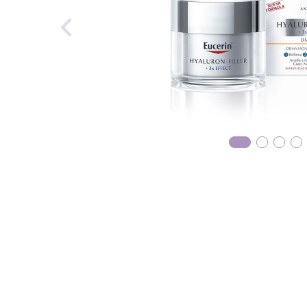
reti
roch