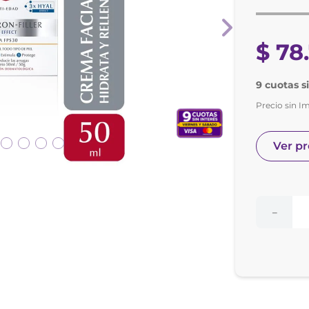
nol
e posay
$
78
.
9 cuotas s
Precio sin I
Ver p
－