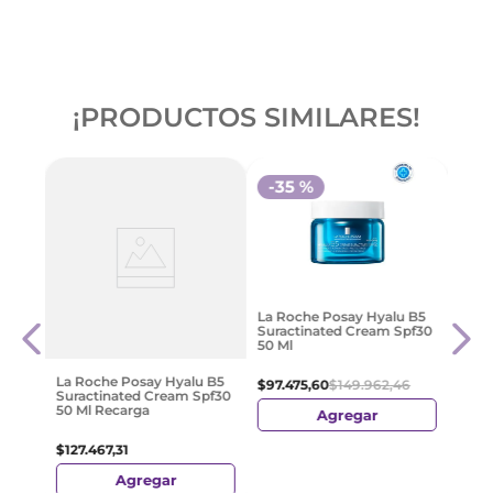
¡PRODUCTOS SIMILARES!
-
35 %
E.
Exim
La Roche Posay Hyalu B5
Conc
Suractinated Cream Spf30
50 Ml
42
$
54
.
La Roche Posay Hyalu B5
$
97
.
475
,
60
$
149
.
962
,
46
Suractinated Cream Spf30
50 Ml Recarga
Agregar
$
127
.
467
,
31
Agregar