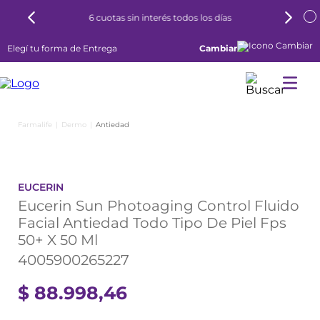
6 cuotas sin interés todos los días
Elegí tu forma de Entrega
Cambiar
Dermo
Antiedad
EUCERIN
Eucerin Sun Photoaging Control Fluido
Facial Antiedad Todo Tipo De Piel Fps
50+ X 50 Ml
4005900265227
$
88
.
998
,
46