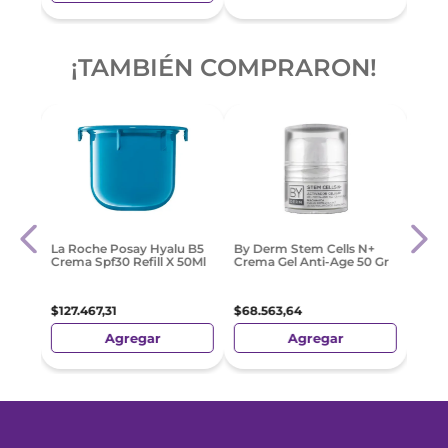
¡TAMBIÉN COMPRARON!
-
3
La R
La Roche Posay Hyalu B5
By Derm Stem Cells N+
ol
Sura
Crema Spf30 Refill X 50Ml
Crema Gel Anti-Age 50 Gr
$
97
.
$
127
.
467
,
31
$
68
.
563
,
64
Agregar
Agregar