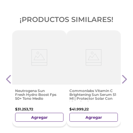
¡PRODUCTOS SIMILARES!
 Skin
Cavi
Free
3
$
39
.
Neutrogena Sun
Commonlabs Vitamin C
Fresh Hydro Boost Fps
Brightening Sun Serum 51
50+ Tono Medio
Ml | Protector Solar Con
Vitamina C
$
31
.
253
,
72
$
41
.
999
,
22
Agregar
Agregar