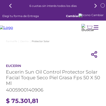
6 cuotas sin interés todos los días
Elegí tu forma de Entrega
Cambiar
Dermo
Protector Solar
EUCERIN
Eucerin Sun Oil Control Protector Solar
Facial Toque Seco Piel Grasa Fps 50 X 50
Ml
4005900140906
$
75
.
301
,
81