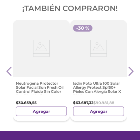
¡TAMBIÉN COMPRARON!
-
30 %
-
3
Derm
Niños
Sola
Ml
$
20
.
Neutrogena Protector
Isdin Foto Ultra 100 Solar
Solar Facial Sun Fresh Oil
Allergy Protect Spf50+
Control Fluido Sin Color
Pieles Con Alergia Solar X
Fps 50+ 40 Ml
50Ml
$
30
.
659
,
55
$
63
.
687
,
32
$
90
.
981
,
88
Agregar
Agregar