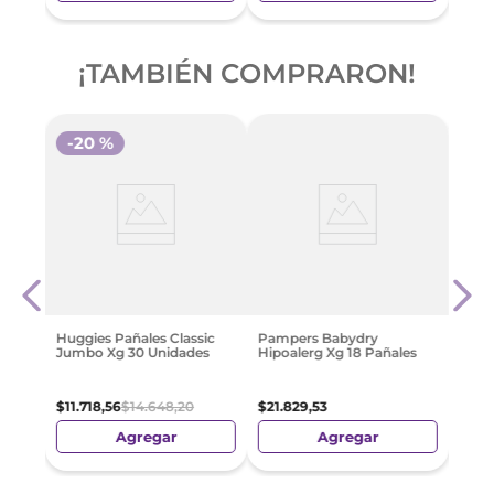
¡TAMBIÉN COMPRARON!
-
20 %
ias
Pamp
Hipo
$
22
.
Huggies Pañales Classic
Pampers Babydry
Jumbo Xg 30 Unidades
Hipoalerg Xg 18 Pañales
$
11
.
718
,
56
$
14
.
648
,
20
$
21
.
829
,
53
Agregar
Agregar