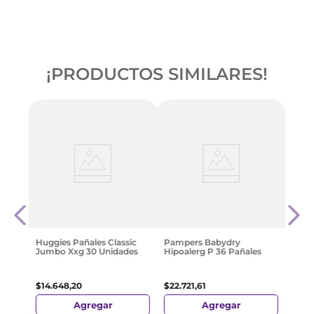
¡PRODUCTOS SIMILARES!
ias
Pamp
Prot
$
53
.
Huggies Pañales Classic
Pampers Babydry
Jumbo Xxg 30 Unidades
Hipoalerg P 36 Pañales
$
14
.
648
,
20
$
22
.
721
,
61
Agregar
Agregar