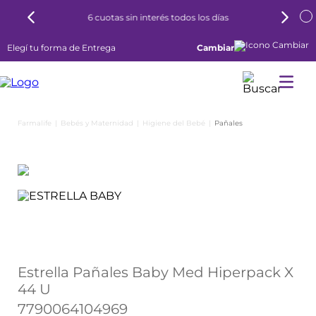
6 cuotas sin interés todos los días
Elegí tu forma de Entrega
Cambiar
Bebés y Maternidad
Higiene del Bebé
Pañales
Estrella Pañales Baby Med Hiperpack X
44 U
7790064104969