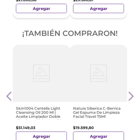
Agregar
Agregar
¡TAMBIÉN COMPRARON!
-
4
Vita
Limp
r
$
978
Skin1004 Centella Light
Natura Siberica C-Berrica
Cleansing Oil 200 Ml |
Gel Espuma De Limpieza
Aceite Limpiador Doble
Facial Travel 75Ml
Limpieza - Pieles Sensibles
$
51
.
149
,
03
$
19
.
599
,
80
Agregar
Agregar