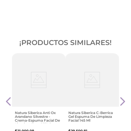
¡PRODUCTOS SIMILARES!
-
4
Vita
Limp
r
$
978
Natura Siberica Anti Ox
Natura Siberica C-Berrica
Arandano Silvestre -
Gel Espuma De Limpieza
Crema-Espuma Facial De
Facial 145 Ml
Limpieza Travel 75Ml
$
21
.
000
,
08
$
29
.
500
,
81