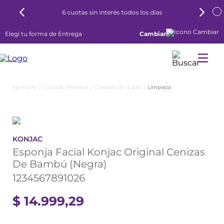
6 cuotas sin interés todos los días
Elegí tu forma de Entrega
Cambiar
Cuidado Personal
Cuidado de la piel
Limpieza
KONJAC
Esponja Facial Konjac Original Cenizas
De Bambú (Negra)
1234567891026
$
14
.
999
,
29